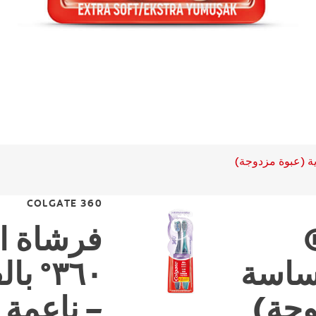
COLGATE 360
فرشاة ا
حساسة
٣٦٠° 
وجة)
– ناعمة 