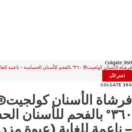
Colgate 360
فرشاة الأسنان كولجيت® ٣٦٠° بالفحم للأسنان الحساسة – ناعمة للغاية (عبوة مزدوجة)
اشترِ الآن
COLGATE 360
فرشاة الأسنان كولجيت®
٣٦٠° بالفحم للأسنان ال
– ناعمة للغاية (عبوة مزد