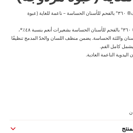
فرشاة الأسنان كولجيت® ٣٦٠° بالفحم للأسنان الحساسة – ناعمة للغاية (عبوة
تتميز فرشاة كولجيت® ٣٦٠° بالفحم للأسنان الحساسة بشعيرات أنعم بنسبة ٤٨٪*،
سنان واللثة الحساسة. يضمن منظف اللسان والخدّ المدمج تنظيفًا
ليشمل كامل الفم.
 اليدوية الناعمة العادية.
ان
منتج