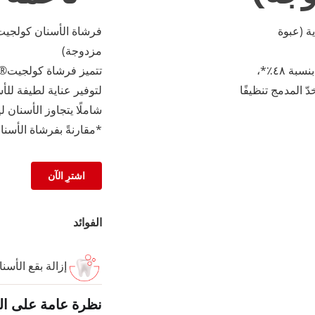
للغاية (عبوة
مزدوجة)
تتميز فرشاة كولجيت® ٣٦٠° بالفحم للأسنان الحساسة بشعيرات أنعم بنسبة ٤٨٪*،
 المدمج تنظيفًا
لتوفير عناية لطيفة للأ
شاملًا يتجاوز الأسنان 
*مقارنةً بفرشاة الأسنان
اشترِ الآن
الفوائد
إزالة بقع الأسن
نظرة عامة على ال