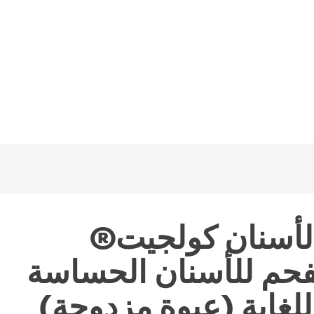
لأسنان كولجيت®
بالفحم للأسنان الحساسة
للغاية (عبوة مزدوجة)