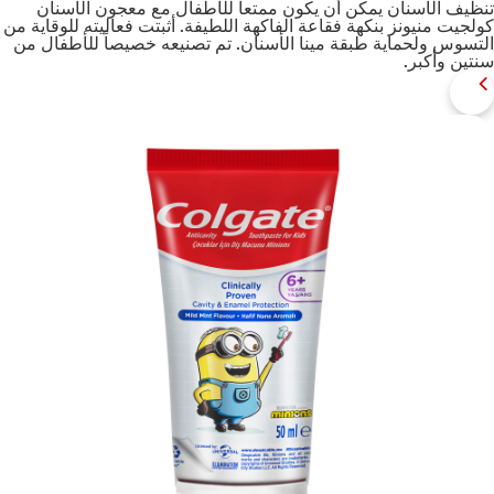
تنظيف الأسنان يمكن أن يكون ممتعاً للأطفال مع معجون الأسنان
كولجيت منيونز بنكهة فقاعة الفاكهة اللطيفة. أثبتت فعاليته للوقاية من
التسوس ولحماية طبقة مينا الأسنان. تم تصنيعه خصيصاً للأطفال من
سنتين وأكبر.