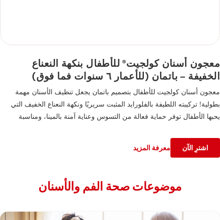
معجون أسنان كولجيت
للأطفال بنكهة النعناع
®
الخفيفة – باتمان (للأعمار ٦ سنوات فما فوق)
معجون أسنان كولجيت للأطفال بتصميم باتمان يجعل تنظيف الأسنان مهمة
بطولية! تركيبته اللطيفة بالفلورايد المثبت سريريًا ونكهة النعناع الخفيف التي
يحبها الأطفال توفر حماية فعالة من التسوس وعناية آمنة بالمينا، ومناسبة
للأطفال من عمر ٦ سنوات فما فوق.
اشترِ الآن
معرفة المزيد
موضوعات صحة الفم والأسنان