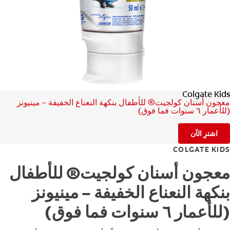
للمحترفين
الولايات المتحدة (الإنجليزية)
Colgate Kids
معجون أسنان كولجيت® للأطفال بنكهة النعناع الخفيفة – مينيونز
(للأعمار ٦ سنوات فما فوق)
اشترِ الآن
COLGATE KIDS
معجون أسنان كولجيت® للأطفال
بنكهة النعناع الخفيفة – مينيونز
(للأعمار ٦ سنوات فما فوق)