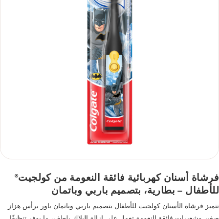
فرشاة أسنان كهربائية فائقة النعومة من كولجيت
®
للأطفال – بطارية، بتصميم باربي وباتمان
تتميز فرشاة الأسنان كولجيت للأطفال بتصميم باربي وباتمان باور برأس هزاز
صغير وشعيرات فائقة النعومة تعمل على إزالة البلاك بلطف، ما يوفر تنظيفًا