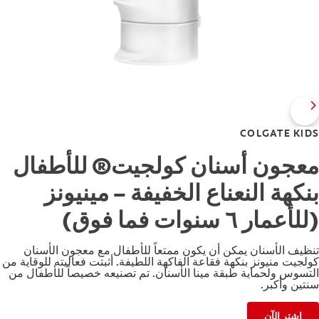
COLGATE KIDS
معجون أسنان كولجيت® للأطفال
بنكهة النعناع الخفيفة – مينيونز
(للأعمار ٦ سنوات فما فوق)
تنظيف الأسنان يمكن أن يكون ممتعاً للأطفال مع معجون الأسنان
كولجيت منيونز بنكهة فقاعة الفاكهة اللطيفة. أثبتت فعاليته للوقاية من
التسوس ولحماية طبقة مينا الأسنان. تم تصنيعه خصيصاً للأطفال من
سنتين وأكبر.
اشترِ الآن