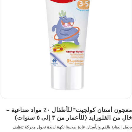
معجون أسنان كولجيت
للأطفال ٠٪ مواد صناعية –
®
خالٍ من الفلورايد (للأعمار من ٣ إلى ٥ سنوات)
يجعل العناية بالفم والأسنان عادة صحية!‎ نكهة لذيذة تحول معركة تنظيف