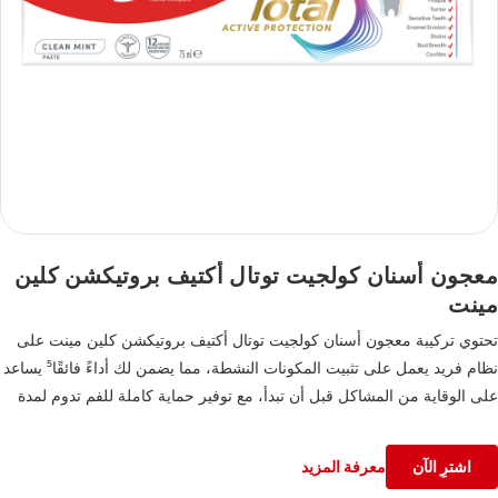
معجون أسنان كولجيت توتال أكتيف بروتيكشن كلين
مينت
تحتوي تركيبة معجون أسنان كولجيت توتال أكتيف بروتيكشن كلين مينت على
نظام فريد يعمل على تثبيت المكونات النشطة، مما يضمن لك أداءً فائقًا⁵ يساعد
على الوقاية من المشاكل قبل أن تبدأ، مع توفير حماية كاملة للفم تدوم لمدة
12 ساعة² وفوائد وقائية طويلة الأمد ضد السبب الجذري للعديد من مشاكل
العناية بالفم الشائعة⁵
اشترِ الآن
معرفة المزيد