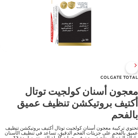
COLGATE TOTAL
معجون أسنان كولجيت توتال
أكتيف بروتيكشن تنظيف عميق
بالفحم
تحتوي تركيبة معجون أسنان كولجيت توتال أكتيف بروتيكشن تنظيف
عميق بالفحم على جزيئات الفحم الدقيق، تساعد في تنظيف الأسنان
وإزالة البقع السطحية، مع توفير حماية كاملة للفم تدوم لمدة 12