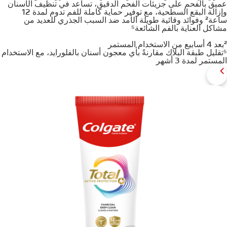
عميق بالفحم على جزيئات الفحم الدقيق، تساعد في تنظيف الأسنان
وإزالة البقع السطحية، مع توفير حماية كاملة للفم تدوم لمدة 12
ساعة² وفوائد وقائية طويلة الأمد ضد السبب الجذري للعديد من
مشاكل العناية بالفم الشائعة⁵
²بعد 4 أسابيع من الاستخدام المستمر
⁵تقليل طبقة البلاك مقارنةً بأي معجون أسنان بالفلورايد، مع الاستخدام
المستمر لمدة 3 أشهر