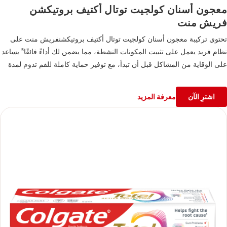
معجون أسنان كولجيت توتال أكتيف بروتيكشن
فريش منت
تحتوي تركيبة معجون أسنان كولجيت توتال أكتيف بروتيكشنفريش منت على
نظام فريد يعمل على تثبيت المكونات النشطة، مما يضمن لك أداءً فائقًا⁵ يساعد
على الوقاية من المشاكل قبل أن تبدأ، مع توفير حماية كاملة للفم تدوم لمدة
12 ساعة² وفوائد وقائية طويلة الأمد ضد السبب الجذري للعديد من مشاكل
العناية بالفم الشائعة⁵
اشترِ الآن
معرفة المزيد
²بعد 4 أسابيع من الاستخدام المستمر
⁵تقليل طبقة البلاك مقارنةً بأي معجون أسنان بالفلورايد، مع الاستخدام المستمر
لمدة 3 أشهر