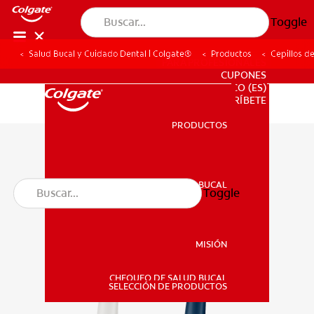
Toggle
Salud Bucal y Cuidado Dental | Colgate®
Productos
Cepillos d
PARA PROFESIONALES
CUPONES
CO (ES)
SUSCRÍBETE
PRODUCTOS
PRODUCTOS
SALUD BUCAL
Toggle
SALUD BUCAL
MISIÓN
CHEQUEO DE SALUD BUCAL
MISIÓN
SELECCIÓN DE PRODUCTOS