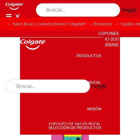
Toggle
Salud Bucal y Cuidado Dental | Colgate®
Productos
Cepillos d
PARA PROFESIONALES
CUPONES
DO (ES)
SUSCRÍBASE
PRODUCTOS
PRODUCTOS
SALUD BUCAL
Toggle
SALUD BUCAL
MISIÓN
CHEQUEO DE SALUD BUCAL
MISIÓN
SELECCIÓN DE PRODUCTOS