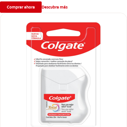
crema de dientes Colgate
Sensitive Pro Alivio™ Original para un
®
Comprar ahora
Descubra más
alivio instantáneo* y duradero causado por la sensibilidad dental.
*Con aplicación directa, masajeando por un minuto en cada
diente sensible.