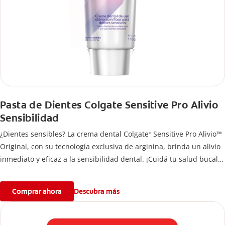
Pasta de Dientes Colgate Sensitive Pro Alivio
Sensibilidad
¿Dientes sensibles? La crema dental Colgate
Sensitive Pro Alivio™
®
Original, con su tecnología exclusiva de arginina, brinda un alivio
inmediato y eficaz a la sensibilidad dental. ¡Cuidá tu salud bucal!
Si quieres evitar esa sensación incómoda en los dientes, usa la
crema de dientes Colgate
Sensitive Pro Alivio™ Original para un
®
Comprar ahora
Descubra más
alivio instantáneo* y duradero causado por la sensibilidad dental.
*Con aplicación directa, masajeando por un minuto en cada
diente sensible.