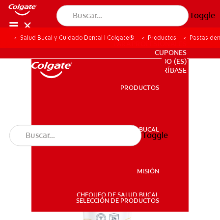
Toggle
Salud Bucal y Cuidado Dental | Colgate®
Productos
Pastas den
PARA PROFESIONALES
CUPONES
DO (ES)
SUSCRÍBASE
PRODUCTOS
PRODUCTOS
SALUD BUCAL
Toggle
SALUD BUCAL
MISIÓN
CHEQUEO DE SALUD BUCAL
MISIÓN
SELECCIÓN DE PRODUCTOS