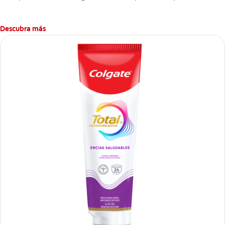
prefieres un enjuague bucal sin alcohol***, disfruta frescura
intensa sin ardor en cada enjuague.
Descubra más