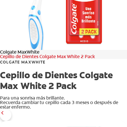
CHEQUEO DE SALUD BUCAL
CORRESPONDENCIA DE PRODUCTOS
PARA PROFESIONALES
Colgate MaxWhite
PROMOCIONES
Cepillo de Dientes Colgate Max White 2 Pack
COLGATE MAXWHITE
GT (ES)
Cepillo de Dientes Colgate
SUSCRÍBASE
Max White 2 Pack
Para una sonrisa más brillante.
Recuerda cambiar tu cepillo cada 3 meses o después de
estar enfermo.