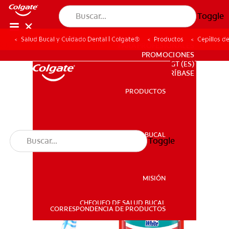
Toggle
Salud Bucal y Cuidado Dental | Colgate®
Productos
Cepillos d
PARA PROFESIONALES
PROMOCIONES
GT (ES)
SUSCRÍBASE
PRODUCTOS
PRODUCTOS
SALUD BUCAL
Toggle
SALUD BUCAL
MISIÓN
CHEQUEO DE SALUD BUCAL
MISIÓN
CORRESPONDENCIA DE PRODUCTOS