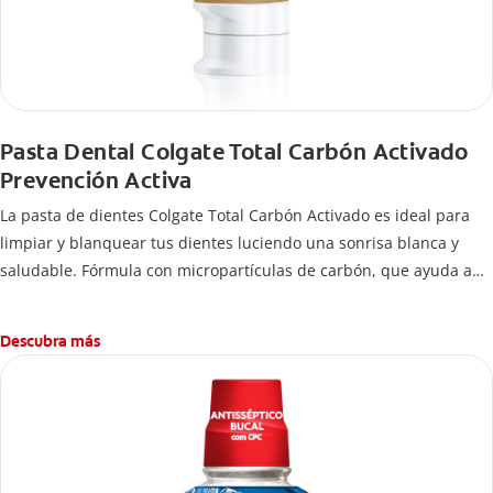
Pasta Dental Colgate Total Carbón Activado
Prevención Activa
La pasta de dientes Colgate Total Carbón Activado es ideal para
limpiar y blanquear tus dientes luciendo una sonrisa blanca y
saludable. Fórmula con micropartículas de carbón, que ayuda a
limpiar los dientes y remover manchas superficiales.
¿Qué hace el carbón activado en una pasta dental y por qué se
Descubra más
usa para ayudar a remover manchas superficiales? También
encontrarás cómo incluirla en tu rutina, en casa o de viaje, con
tips de cepillado para una sonrisa sana.