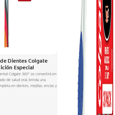
 de Dientes Colgate
ición Especial
Dental Colgate 360° se convertirá en
iado de salud oral, brinda una
mpleta en dientes, mejillas, encías y