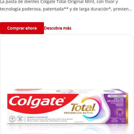
La pasta de dientes Colgate Total Original Mint, con flúor y
tecnología poderosa, patentada** y de larga duración*, previene
los problemas bucales, antes de que aparezcan****. Además, te
brinda 24 horas de protección antibacterial* y una completa
Comprar ahora
Descubra más
limpieza dental.
*Con el cepillado 2 veces por día y uso continuo por 4 semanas.
**Patentada en Estados Unidos.
****Ayuda a prevenir problemas bucales cosméticos comunes
causados por bacterias como: placa, caries, sarro y mal aliento.