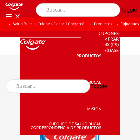
Toggle
Salud Bucal y Cuidado Dental | Colgate®
Productos
Enjuagues
PARA PROFESIONALES
CUPONES
DONDE COMPRAR
MX (ES)
SUSCRÍBASE
PRODUCTOS
PRODUCTOS
SALUD BUCAL
Toggle
SALUD BUCAL
MISIÓN
CHEQUEO DE SALUD BUCAL
MISIÓN
CORRESPONDENCIA DE PRODUCTOS