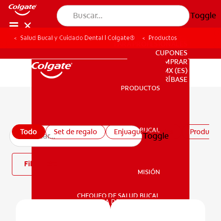
Toggle
Salud Bucal y Cuidado Dental | Colgate®
Productos
PARA PROFESIONALES
CUPONES
DONDE COMPRAR
MX (ES)
SUSCRÍBASE
PRODUCTOS
PRODUCTOS
Todos los productos
SALUD BUCAL
Todo
Set de regalo
Enjuagues bucales
Productos
Toggle
SALUD BUCAL
Filtro
MISIÓN
CHEQUEO DE SALUD BUCAL
MISIÓN
CORRESPONDENCIA DE PRODUCTOS