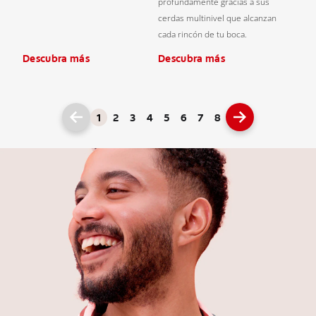
profundamente gracias a sus
cerdas multinivel que alcanzan
cada rincón de tu boca.
Descubra más
Descubra más
1
2
3
4
5
6
7
8