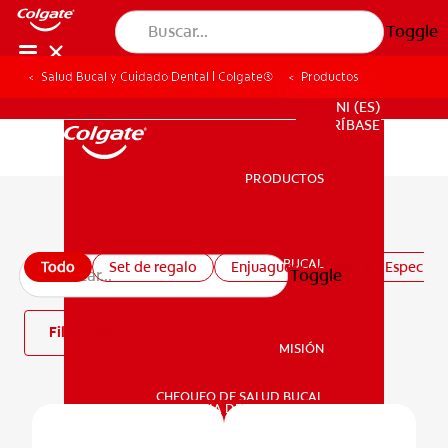
Toggle
Salud Bucal y Cuidado Dental | Colgate®
Productos
PROMOCIONES
NI (ES)
SUSCRÍBASE
PRODUCTOS
PRODUCTOS
Todos los productos
SALUD BUCAL
Todo
Set de regalo
Enjuagues bucales
Especiali
Toggle
SALUD BUCAL
Filtro
MISIÓN
CHEQUEO DE SALUD BUCAL
MISIÓN
CORRESPONDENCIA DE PRODUCTOS