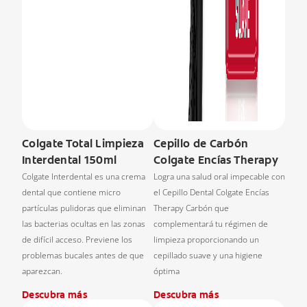
Colgate Total Limpieza
Cepillo de Carbón
Interdental 150ml
Colgate Encías Therapy
Colgate Interdental es una crema
Logra una salud oral impecable con
dental que contiene micro
el Cepillo Dental Colgate Encías
partículas pulidoras que eliminan
Therapy Carbón que
las bacterias ocultas en las zonas
complementará tu régimen de
de difícil acceso. Previene los
limpieza proporcionando un
problemas bucales antes de que
cepillado suave y una higiene
aparezcan.
óptima
Descubra más
Descubra más