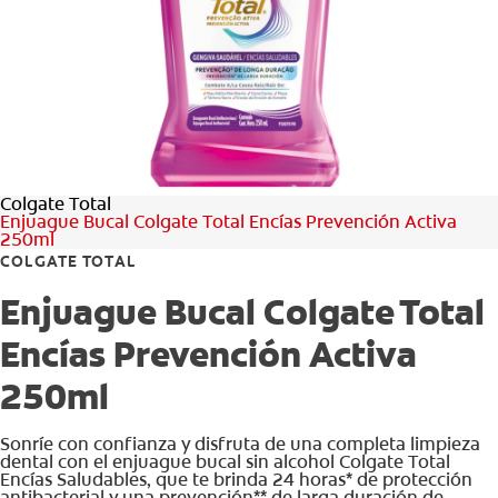
CHEQUEO DE SALUD BUCAL
SELECCIÓN DE PRODUCTOS
PARA PROFESIONALES
Colgate Total
CUPONES
Enjuague Bucal Colgate Total Encías Prevención Activa
250ml
DÓNDE COMPRAR
COLGATE TOTAL
Enjuague Bucal Colgate Total
VE (ES)
Encías Prevención Activa
SUSCRÍBETE
250ml
Sonríe con confianza y disfruta de una completa limpieza
dental con el enjuague bucal sin alcohol Colgate Total
Encías Saludables, que te brinda 24 horas* de protección
antibacterial y una prevención** de larga duración de