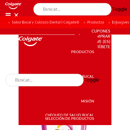
Toggle
Salud Bucal y Cuidado Dental | Colgate®
Productos
Enjuagues
PARA PROFESIONALES
CUPONES
DÓNDE COMPRAR
VE (ES)
SUSCRÍBETE
PRODUCTOS
PRODUCTOS
SALUD BUCAL
Toggle
SALUD BUCAL
MISIÓN
CHEQUEO DE SALUD BUCAL
MISIÓN
SELECCIÓN DE PRODUCTOS