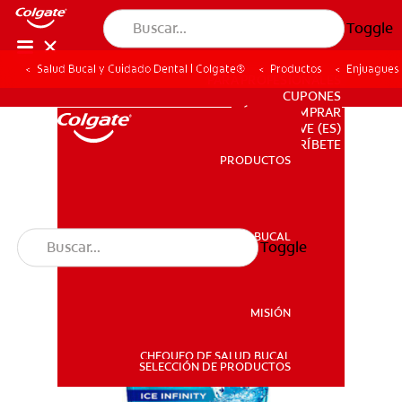
Toggle
Salud Bucal y Cuidado Dental | Colgate®
Productos
Enjuagues
PARA PROFESIONALES
CUPONES
DÓNDE COMPRAR
VE (ES)
SUSCRÍBETE
PRODUCTOS
PRODUCTOS
SALUD BUCAL
Toggle
SALUD BUCAL
MISIÓN
CHEQUEO DE SALUD BUCAL
MISIÓN
SELECCIÓN DE PRODUCTOS