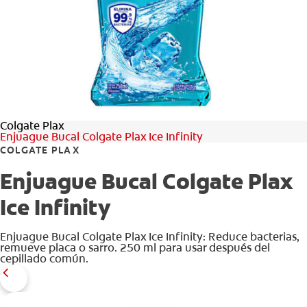
CHEQUEO DE SALUD BUCAL
SELECCIÓN DE PRODUCTOS
PARA PROFESIONALES
Colgate Plax
CUPONES
Enjuague Bucal Colgate Plax Ice Infinity
COLGATE PLAX
DÓNDE COMPRAR
Enjuague Bucal Colgate Plax
VE (ES)
Ice Infinity
SUSCRÍBETE
Enjuague Bucal Colgate Plax Ice Infinity: Reduce bacterias,
remueve placa o sarro. 250 ml para usar después del
cepillado común.