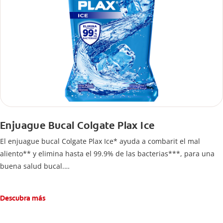
Enjuague Bucal Colgate Plax Ice
El enjuague bucal Colgate Plax Ice* ayuda a combarit el mal
aliento** y elimina hasta el 99.9% de las bacterias***, para una
buena salud bucal.
*Esta fórmula no contiene etanol.
** Control del mal aliente usando dos veces al dia
Descubra más
*** Ayuda a reducir hasta el 99.9% de las bacterias anaeróbicas
cultivables. Producto cosmético sin acción terapéutica