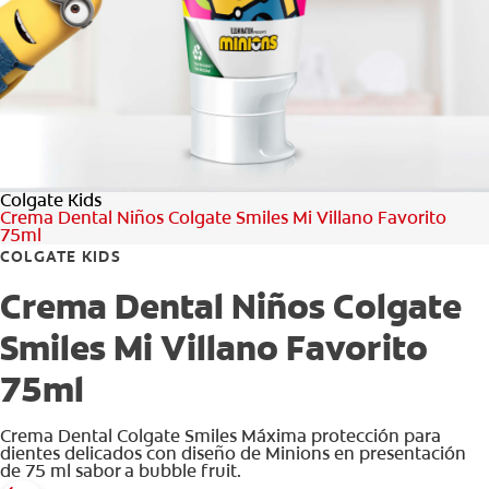
CHEQUEO DE SALUD BUCAL
SELECCIÓN DE PRODUCTOS
PARA PROFESIONALES
Colgate Kids
CUPONES
Crema Dental Niños Colgate Smiles Mi Villano Favorito
75ml
DÓNDE COMPRAR
COLGATE KIDS
Crema Dental Niños Colgate
VE (ES)
Smiles Mi Villano Favorito
SUSCRÍBETE
75ml
Crema Dental Colgate Smiles Máxima protección para
dientes delicados con diseño de Minions en presentación
de 75 ml sabor a bubble fruit.