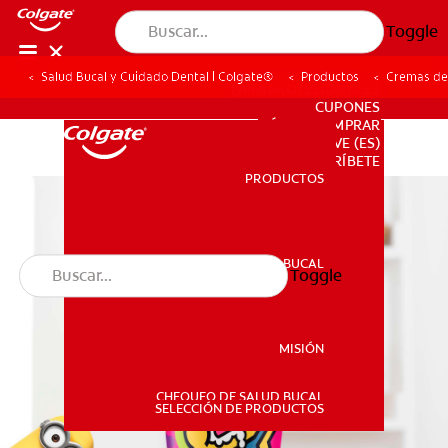
Toggle
Salud Bucal y Cuidado Dental | Colgate®
Productos
Cremas de
PARA PROFESIONALES
CUPONES
DÓNDE COMPRAR
VE (ES)
SUSCRÍBETE
PRODUCTOS
PRODUCTOS
SALUD BUCAL
Toggle
SALUD BUCAL
MISIÓN
CHEQUEO DE SALUD BUCAL
MISIÓN
SELECCIÓN DE PRODUCTOS