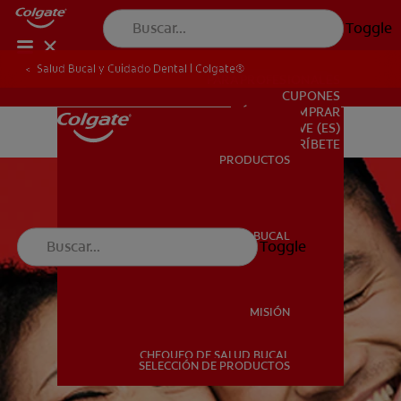
Toggle
Salud Bucal y Cuidado Dental | Colgate®
PARA PROFESIONALES
CUPONES
DÓNDE COMPRAR
VE (ES)
SUSCRÍBETE
PRODUCTOS
PRODUCTOS
SALUD BUCAL
Toggle
SALUD BUCAL
MISIÓN
CHEQUEO DE SALUD BUCAL
MISIÓN
SELECCIÓN DE PRODUCTOS