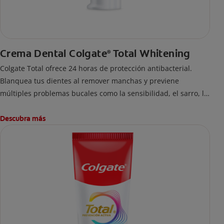
Crema Dental Colgate
Total Whitening
®
Colgate Total ofrece 24 horas de protección antibacterial.
Blanquea tus dientes al remover manchas y previene
múltiples problemas bucales como la sensibilidad, el sarro, la
placa, las caries y el mal aliento. Es la marca #1 recomendada
por dentistas.
Descubra más