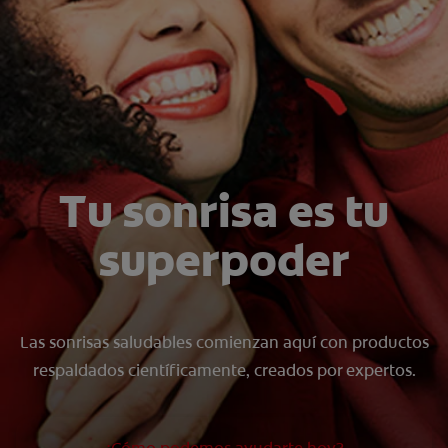
CHEQUEO DE SALUD BUCAL
SELECCIÓN DE PRODUCTOS
PARA PROFESIONALES
CUPONES
Tu sonrisa es tu
DÓNDE COMPRAR
superpoder
VE (ES)
SUSCRÍBETE
Las sonrisas saludables comienzan aquí con productos
respaldados científicamente, creados por expertos.