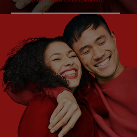
¿Cómo podemos ayudarte hoy?
¿QUÉ ES LO QUE NECESITAS?
Elige una opción
¿CUÁLES SON TUS OBJETIVOS?
Elige una opción
Empezar