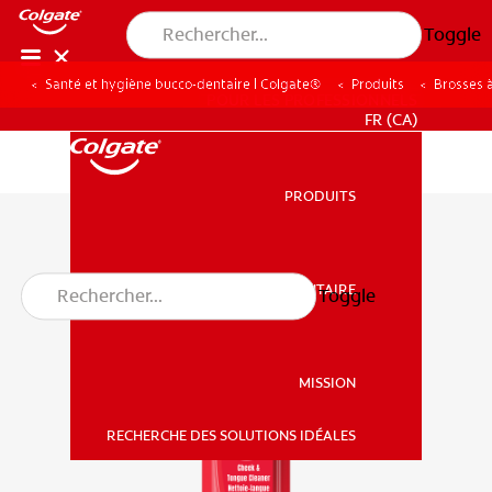
Toggle
Santé et hygiène bucco-dentaire | Colgate®
Produits
Brosses 
POUR LES PROFESSIONNELS
FR (CA)
PRODUITS
PRODUITS
SANTÉ BUCCO-DENTAIRE
Toggle
SANTÉ BUCCO-DENTAIRE
MISSION
RECHERCHE DES SOLUTIONS IDÉALES
MISSION