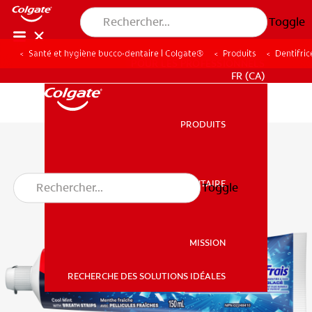
Toggle
Santé et hygiène bucco-dentaire | Colgate®
Produits
Dentifric
POUR LES PROFESSIONNELS
FR (CA)
PRODUITS
PRODUITS
SANTÉ BUCCO-DENTAIRE
Toggle
SANTÉ BUCCO-DENTAIRE
MISSION
RECHERCHE DES SOLUTIONS IDÉALES
MISSION