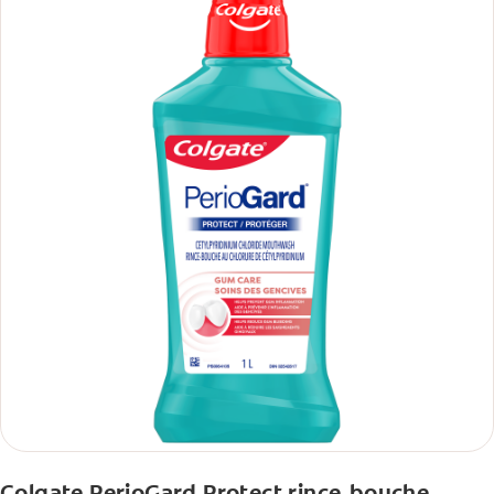
Colgate PerioGard Protect rince-bouche