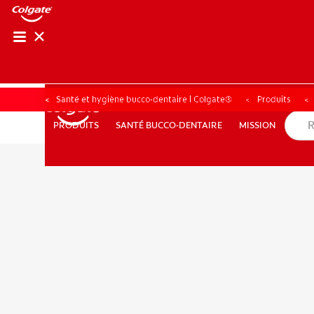
RECHER
RECH
Santé et hygiène bucco-dentaire | Colgate®
Produits
SANTÉ BUCCO-DENTAIRE
MISSION
PRODUITS
PRODUITS
SANTÉ BUCCO-DENTAIRE
MISSION
POUR LES PROFESSIONNELS
FR (CA)