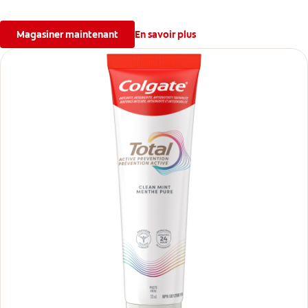
blanchissant les dents et en offrant une haleine mentholée
fraîche.
Magasiner maintenant
En savoir plus