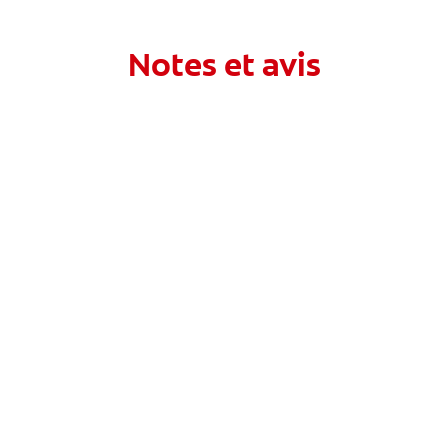
Notes et avis
PRODUITS
SANTÉ BUCCO-DENTAIRE
MISSION
BILAN DE SANTÉ BUCCO-DENTAIRE
RECHERCHE DES SOLUTIONS IDÉALES
COMMUNIQUEZ AVEC NOUS