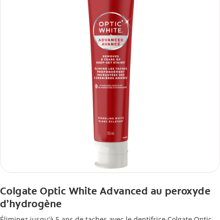
Colgate Optic White Advanced au peroxyde
d’hydrogène
Éliminez jusqu’à 5 ans de taches avec le dentifrice Colgate Optic