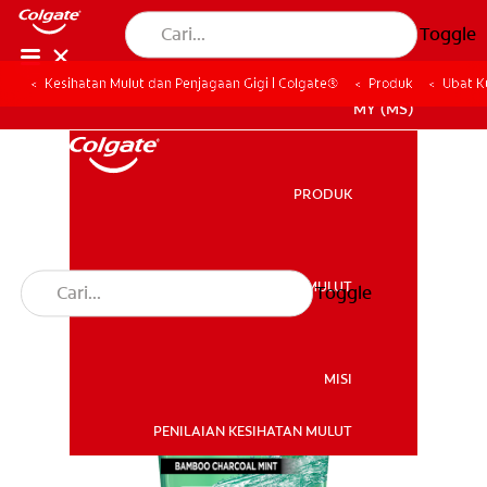
Toggle
Kesihatan Mulut dan Penjagaan Gigi | Colgate®
Produk
Ubat K
MY (MS)
PRODUK
PRODUK
KESIHATAN MULUT
Toggle
KESIHATAN MULUT
MISI
PENILAIAN KESIHATAN MULUT
MISI