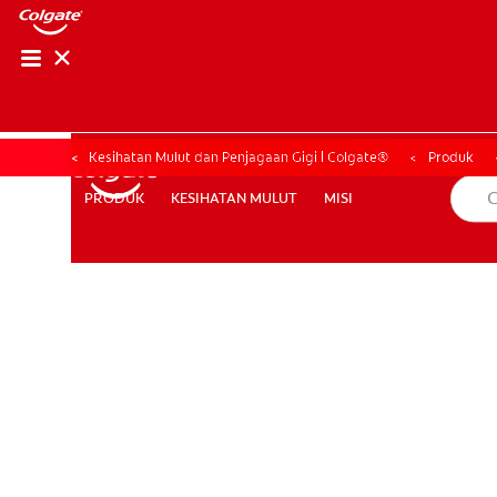
PENILAIAN KESIHAT
PENILAIAN KESI
Kesihatan Mulut dan Penjagaan Gigi | Colgate®
Produk
KESIHATAN MULUT
MISI
PRODUK
PRODUK
KESIHATAN MULUT
MISI
MY (MS)