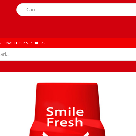
AN MULUT
HATAN MULUT
Ubat Kumur & Pembilas