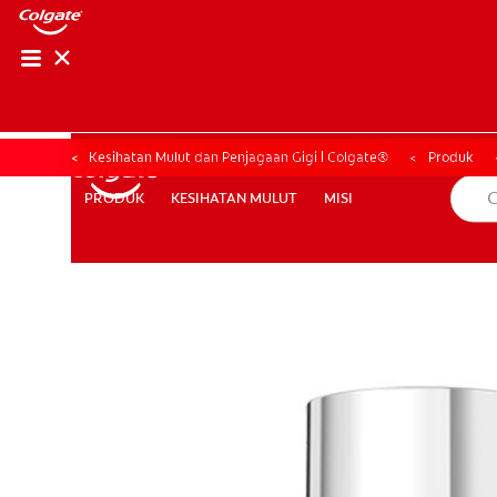
PENILAIAN KESIHAT
PENILAIAN KESI
Kesihatan Mulut dan Penjagaan Gigi | Colgate®
Produk
KESIHATAN MULUT
MISI
PRODUK
PRODUK
KESIHATAN MULUT
MISI
MY (MS)