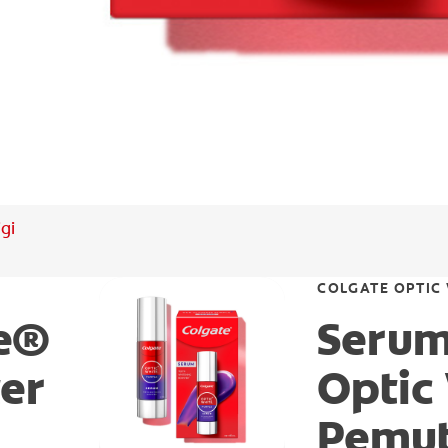
gi
COLGATE OPTIC
te®
Serum
er
Optic
Pemut