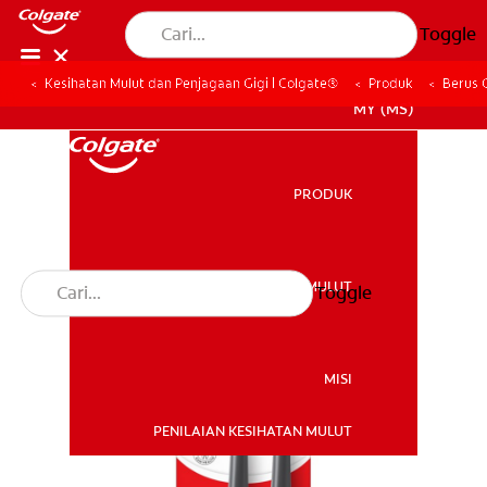
Toggle
Kesihatan Mulut dan Penjagaan Gigi | Colgate®
Produk
Berus 
MY (MS)
PRODUK
PRODUK
KESIHATAN MULUT
Toggle
KESIHATAN MULUT
MISI
PENILAIAN KESIHATAN MULUT
MISI