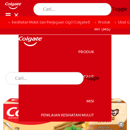
Toggle
Kesihatan Mulut dan Penjagaan Gigi | Colgate®
Produk
Ubat G
MY (MS)
PRODUK
PRODUK
KESIHATAN MULUT
Toggle
KESIHATAN MULUT
MISI
PENILAIAN KESIHATAN MULUT
MISI