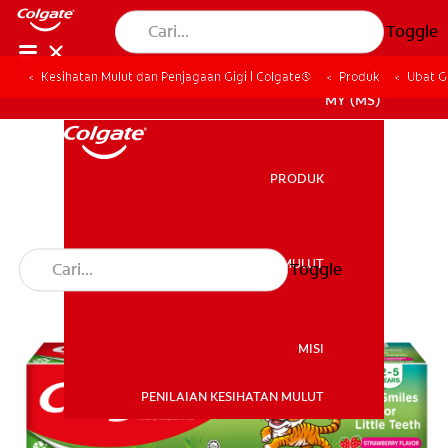
Toggle
Kesihatan Mulut dan Penjagaan Gigi | Colgate®
Produk
Ubat G
MY (MS)
PRODUK
PRODUK
KESIHATAN MULUT
Toggle
KESIHATAN MULUT
MISI
PENILAIAN KESIHATAN MULUT
MISI