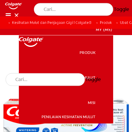
Toggle
Kesihatan Mulut dan Penjagaan Gigi | Colgate®
Produk
Ubat G
MY (MS)
PRODUK
PRODUK
KESIHATAN MULUT
Toggle
KESIHATAN MULUT
MISI
PENILAIAN KESIHATAN MULUT
MISI