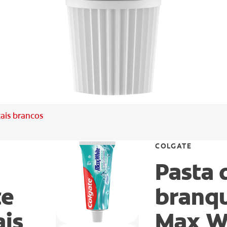
ais brancos
COLGATE
Pasta 
te
branq
ais
Max Wh