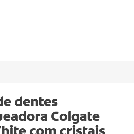
de dentes
ueadora Colgate
ite com cristais