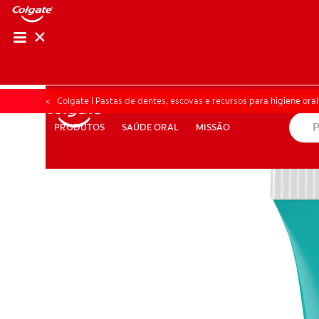
AVALIAÇÃO DE SA
AVALIAÇÃO DE 
Colgate | Pastas de dentes, escovas e recursos para higiene oral
SAÚDE ORAL
MISSÃO
PRODUTOS
PRODUTOS
SAÚDE ORAL
MISSÃO
PARA PROFISSIONAIS
PT (PT)