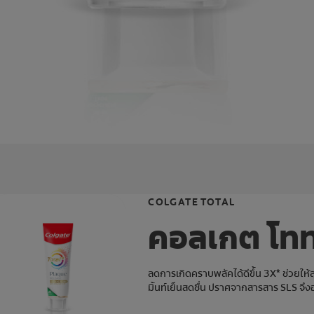
COLGATE TOTAL
คอลเกต โทท
ลดการเกิดคราบพลัคได้ดีขึ้น 3X* ช่วยให้
มิ้นท์เย็นสดชื่น ปราศจากสารสาร SLS จึ