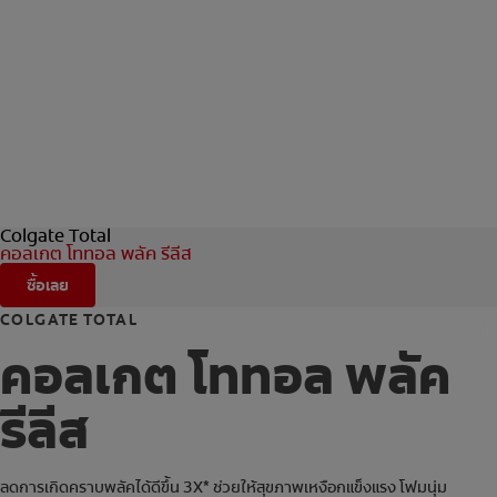
Colgate Total
คอลเกต โททอล พลัค รีลีส
ซื้อเลย
COLGATE TOTAL
คอลเกต โททอล พลัค
รีลีส
ลดการเกิดคราบพลัคได้ดีขึ้น 3X* ช่วยให้สุขภาพเหงือกแข็งแรง โฟมนุ่ม