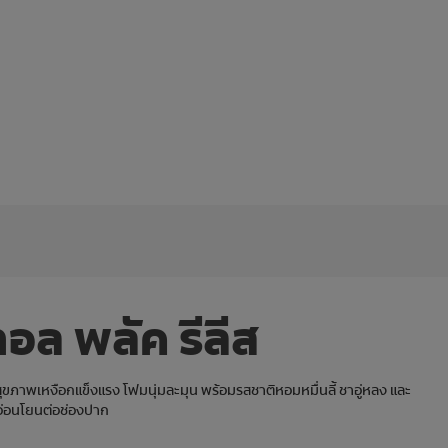
อล พลัค รีลีส
สุขภาพเหงือกแข็งแรง โฟมนุ่มละมุน พร้อมรสชาติหอมหมื่นลี้ ชาอู่หลง และ
งอ่อนโยนต่อช่องปาก