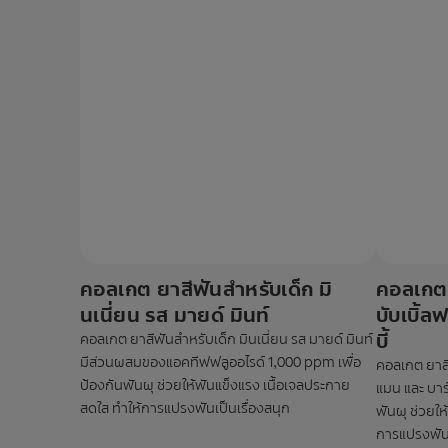
คอลเกต ยาสีฟันสำหรับเด็ก มิ
คอลเกต 
นเนี่ยน รส มายด์ มินท์
บับเบิ้
บี้
คอลเกต ยาสีฟันสำหรับเด็ก มินเนี่ยน รส มายด์ มินท์
มีส่วนผสมของแอคทีฟฟลูออไรด์ 1,000 ppm เพื่อ
คอลเกต ยาสี
ป้องกันฟันผุ ช่วยให้ฟันแข็งแรง เนื้อเจลประกาย
แมน และ บาร์
สดใส ทำให้การแปรงฟันเป็นเรื่องสนุก
ฟันผุ ช่วยให
การแปรงฟันเ