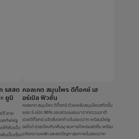
็ก รสสต
คอลเกต สมุนไพร ดีท็อกซ์ เฮ
ะ ยูนิ
อร์เบิล ฟิวชั่น
คอลเกต สมุนไพร ดีท็อกซ์ ด้วยพลังสมุนไพรสกัดชั้น
ยอด 5 ชนิด 96% ของส่วนผสมมาจากธรรมชาติ
์รี่ ลาย
ช่วยดีท็อกซ์ ขจัดสิ่งตกค้างในช่องปาก พร้อมมีฟลู
งแอคทีฟฟลู
ออไรด์ ช่วยป้องกันฟันผุ ลมหายใจหอมสดชื่น พร้อม
วยให้ฟันแข็ง
ขจัดคราบพลัค และลดปัญหาสุขภาพในช่องปาก
ันเป็นเรื่อง