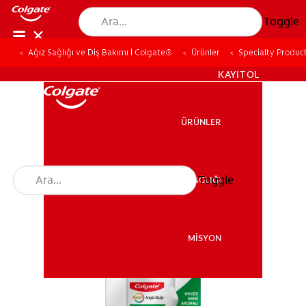
Toggle
Ağız Sağlığı ve Diş Bakımı | Colgate®
Ürünler
Specialty Produc
TR (TR)
KAYIT OL
ÜRÜNLER
ÜRÜNLER
Toggle
AĞIZ SAĞLIĞI
AĞIZ SAĞLIĞI
MİSYON
MİSYON