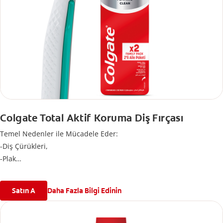
Colgate Total Aktif Koruma Diş Fırçası
Temel Nedenler ile Mücadele Eder:
-Diş Çürükleri,
-Plak
-Diş Eti Problemleri
-Tartar Birikimi
Satın A
Daha Fazla Bilgi Edinin
-Lekeler