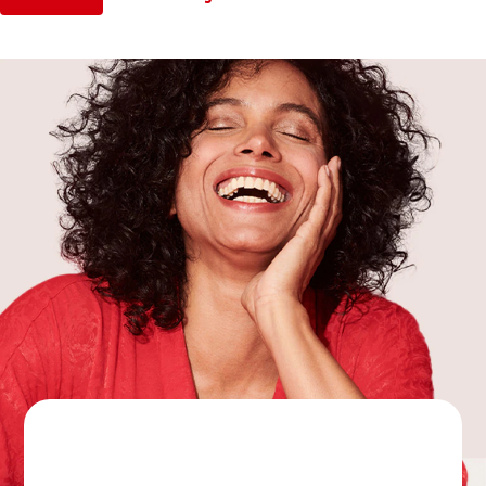
*Problemler oluşmadan önce plakların azaltılmasına, diş
minesinin asit erozyonuna karşı korunmasına yardımcı olur
**ABD patentli
***Standart florürlü diş macunlarına kıyasla devamlı kullanım ile
plak azaltmaya
yardımcı.