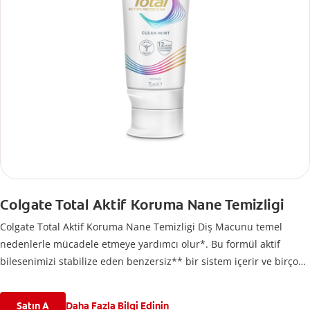
Colgate Total Aktif Koruma Nane Temizligi
Colgate Total Aktif Koruma Nane Temizligi Diş Macunu temel
nedenlerle mücadele etmeye yardımcı olur*. Bu formül aktif
bilesenimizi stabilize eden benzersiz** bir sistem içerir ve birçok
yaygın agız bakımı sorununu önlemeye yardımcı olmak amacıyla
gelismis*** performans için tasarlanmıstır.
Satın A
Daha Fazla Bilgi Edinin