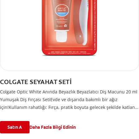
COLGATE SEYAHAT SETİ
Colgate Optic White Anında Beyazlık Beyazlatıcı Diş Macunu 20 ml
Yumuşak Diş Fırçası SetiEvde ve dışarıda bakımlı bir ağız
için!Kullanım rahatlığı: Fırça, pratik boyuta gelecek şekilde katlanır
ve diş macunu ile birlikte saklama poşetinde taşınır.Koruma: Diş
fırçası kapatıldığında, fırça kıllarını gittiğiniz her yerde temiz ve
Satın A
Daha Fazla Bilgi Edinin
kuru tutmak için fırça başının üzerinde katlanır.Diş hekimleri diş
fırçanızı her 3 ayda bir değiştirmenizi önermektedir. Paket açıksa