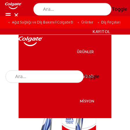
Toggle
Ağız Sağlığı ve Diş Bakımı | Colgate®
Ürünler
Diş Fırçaları
TR (TR)
KAYIT OL
ÜRÜNLER
ÜRÜNLER
Toggle
AĞIZ SAĞLIĞI
AĞIZ SAĞLIĞI
MİSYON
MİSYON