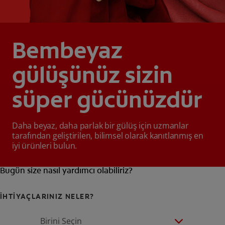
Bembeyaz
gülüşünüz sizin
süper gücünüzdür
Daha beyaz, daha parlak bir gülüş için uzmanlar
tarafından geliştirilen, bilimsel olarak kanıtlanmış en
iyi ürünleri bulun.
Bugün size nasıl yardımcı olabiliriz?
İHTİYAÇLARINIZ NELER?
Birini Seçin