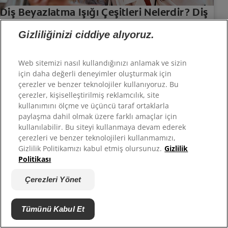
Diş Beyazlatma Işığı Çeşitleri Nelerdir? Diş
Beyazlatma Işığı İşe Yarar Mı?
Gizliliğinizi ciddiye alıyoruz.
Looking for a way to brighten your smile with
teeth whitening? Learn more about both UV and
Web sitemizi nasıl kullandığınızı anlamak ve sizin
blue light teeth whitening to decide which is the
için daha değerli deneyimler oluşturmak için
best option for you.
çerezler ve benzer teknolojiler kullanıyoruz. Bu
çerezler, kişiselleştirilmiş reklamcılık, site
kullanımını ölçme ve üçüncü taraf ortaklarla
paylaşma dahil olmak üzere farklı amaçlar için
kullanılabilir. Bu siteyi kullanmaya devam ederek
çerezleri ve benzer teknolojileri kullanmamızı,
Gizlilik Politikamızı kabul etmiş olursunuz.
Gizlilik
Politikası
Çerezleri Yönet
5 Yaygın Diş Beyazlatma Hatası
En iyi sonuç için, dişlerinizi beyazlatmadan önce
Tümünü Kabul Et
ve aşağıdaki diş beyazlatma hatalarından