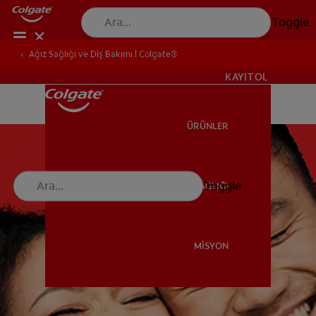
Toggle
Ağız Sağlığı ve Diş Bakımı | Colgate®
TR (TR)
KAYIT OL
ÜRÜNLER
ÜRÜNLER
Toggle
AĞIZ SAĞLIĞI
AĞIZ SAĞLIĞI
MİSYON
MİSYON