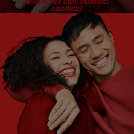
Bugün size nasıl yardımcı
olabiliriz?
İHTİYAÇLARINIZ NELER?
Birini Seçin
NE YAPMAK İSTİYORSUNUZ?
Birini Seçin
Başlayın