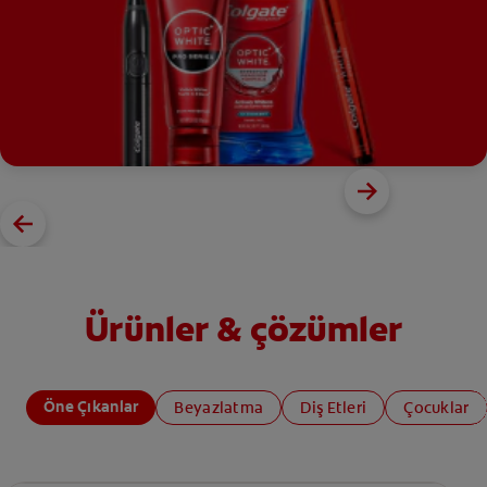
Ürünler & çözümler
Öne Çıkanlar
Beyazlatma
Diş Etleri
Çocuklar