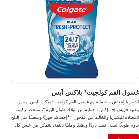
غسول الفم كولجيت
بلاكس آيس
®
اشعر بالإنتعاش والحماية مع غسول الفم كولجيت
بلاكس آيس. معزز
®
بتقنية فريش إف إكس ، حماية من البلاك طوال اليوم*، تمنحك تركيبته
المضادة للبكتيريا والخالية من الكحول **إحساسًا فوريًا ومنعشًا مثل الثلج
يدوم طويلًا، ليبقى فمك باردًا ونظيفًا ومليئًا بالثقة، لتتمكن من عيش كل
لحظة على أكمل وجه.