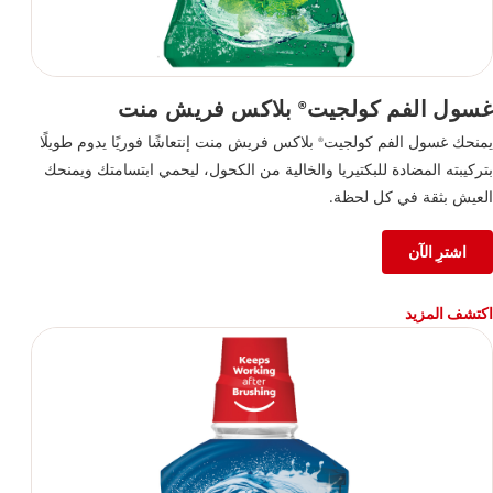
غسول الفم كولجيت
بلاكس فريش منت
®
يمنحك غسول الفم كولجيت
بلاكس فريش منت إنتعاشًا فوريًا يدوم طويلًا
®
بتركيبته المضادة للبكتيريا والخالية من الكحول، ليحمي ابتسامتك ويمنحك
العيش بثقة في كل لحظة.
اشترِ الآن
اكتشف المزيد