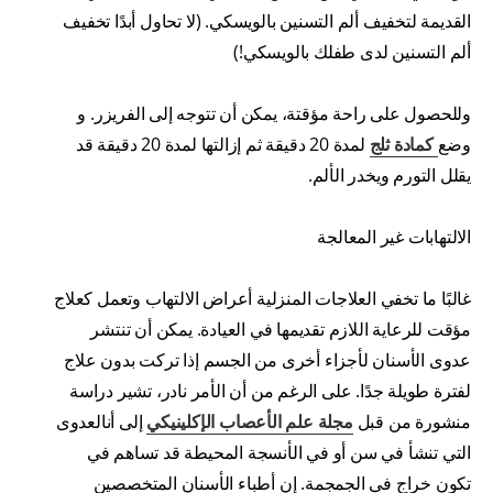
القديمة لتخفيف ألم التسنين بالويسكي. (لا تحاول أبدًا تخفيف
ألم التسنين لدى طفلك بالويسكي!)
وللحصول على راحة مؤقتة، يمكن أن تتوجه إلى الفريزر. و
وضع
كماد
ة ثلج
لمدة 20 دقيقة ثم إزالتها لمدة 20 دقيقة قد
يقلل التورم ويخدر الألم.
الالتهابات غير المعالجة
غالبًا ما تخفي العلاجات المنزلية أعراض الالتهاب وتعمل كعلاج
مؤقت للرعاية اللازم تقديمها في العيادة. يمكن أن تنتشر
عدوى الأسنان لأجزاء أخرى من الجسم إذا تركت بدون علاج
لفترة طويلة جدًا. على الرغم من أن الأمر نادر، تشير دراسة
منشورة من قبل
مجلة علم الأعصاب الإكلينيكي
إلى أنالعدوى
التي تنشأ في سن أو في الأنسجة المحيطة قد تساهم في
تكون خراج في الجمجمة. إن أطباء الأسنان المتخصصين