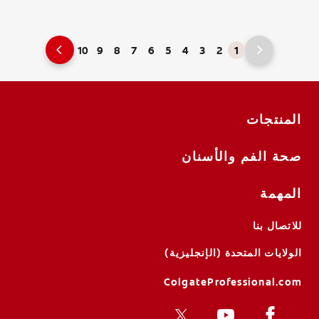
10
9
8
7
6
5
4
3
2
1
المنتجات
صحة الفم والأسنان
المهمة
للاتصال بنا
الولايات المتحدة (الإنجليزية)
ColgateProfessional.com