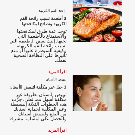
رائحة الفم الكريهة
3 أطعمة تسبب رائحة الفم
الكريهة ونصائح لمكافحتها
توجد عدة طرق لمكافحتها
والاستمتاع بالأطعمة التي
تحبها. إليك بعض الأطعمة التي
تسبب رائحة الفم الكريهة،
وكيفية السيطرة عليها أو منع
تأثيرها على النظافة الصحية
لفمك.
اقرأ المزيد
تبييض الأسنان
3 حيل غير مكلّفة لتبييض الأسنان
تبييض الأسنان بطريقة غير
مكلفة أسهل مما تظن. جرِّب
هذه الخطوات الثلاثة البسيطة
وغير المكلفة لحماية أسنانك
من البقع ولتبييض أسنانك
ولتحصل على ابتسامة مشرقة.
اقرأ المزيد