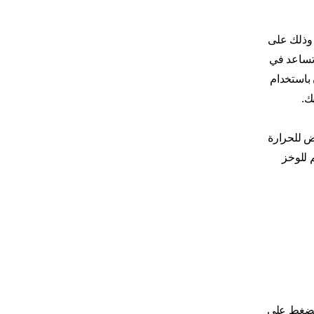
 وذلك على
 تساعد في
 باستخدام
ك.
ض للحرارة
 للوخز
الضغط على