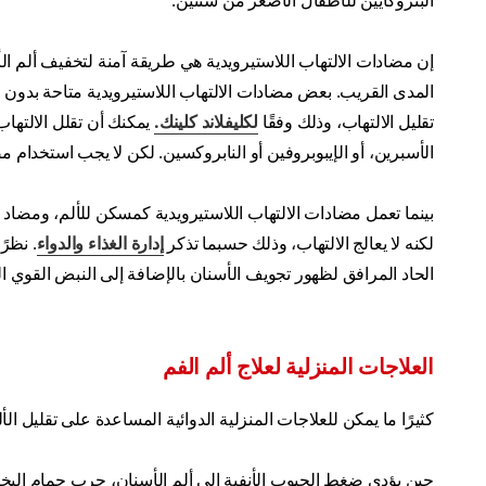
البنزوكايين للأطفال الأصغر من سنتين.
إن مضادات الالتهاب اللاستيرويدية هي طريقة آمنة لتخفيف ألم ال
المدى القريب. بعض مضادات الالتهاب اللاستيرويدية متاحة بدون 
تقليل الالتهاب، وذلك وفقًا
لكليفلاند كلينك.
يمكنك أن تقلل الالتهاب
الأسبرين، أو الإيبوبروفين أو النابروكسين. لكن لا يجب استخدام 
بينما تعمل مضادات الالتهاب اللاستيرويدية كمسكن للألم، ومضاد
لكنه لا يعالج الالتهاب، وذلك حسبما تذكر
إدارة الغذاء والدواء
. نظرً
الحاد المرافق لظهور تجويف الأسنان بالإضافة إلى النبض القوي ال
العلاجات المنزلية لعلاج ألم الفم
كثيرًا ما يمكن للعلاجات المنزلية الدوائية المساعدة على تقليل ال
حين يؤدي ضغط الجيوب الأنفية إلى ألم الأسنان، جرب حمام الب