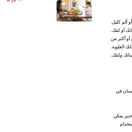
اقرأ المزيد
و ألم كليل.
نك أو لثتك.
أو أكثر من
نك العلوية.
انك ولثتك.
سنان في
دير يمكن
ستخدام