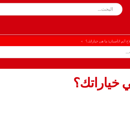
اج ألم الأسنان: ما هي خياراتك؟
ي خياراتك؟