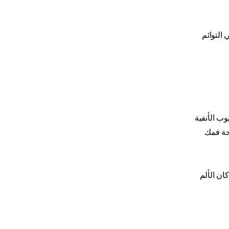
 التوائم
ب الأنفية
حة فمك
ان الألم