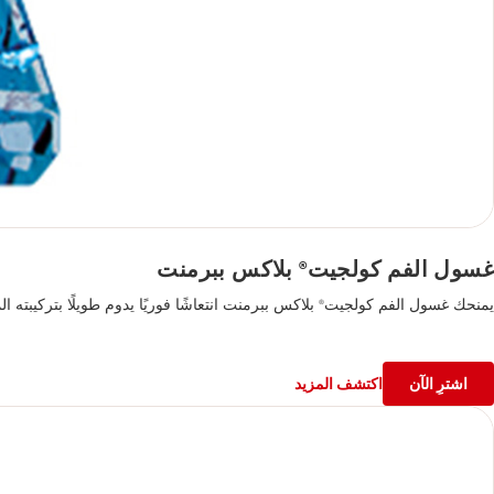
غسول الفم كولجيت
بلاكس ببرمنت
®
يمنحك غسول الفم كولجيت
بلاكس ببرمنت انتعاشًا فوريًا يدوم طويلًا بتركيبته المضادة للبكتيريا والخالية من الكحول، ليحمي ابتسامتك ويمنحك العيش بثقة في كل لحظة.
®
اشترِ الآن
اكتشف المزيد