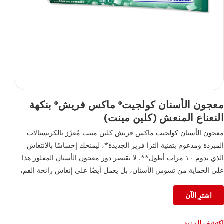
معجون الأسنان كولجيت
ماكس فريش
بنكهة
®
®
النعناع المنعش (كلين مينت)
معجون الأسنان كولجيت ماكس فريش كلين مينت مُعزّز بالكريستالات
المبردة ومدعوم بتقنية الترا فريز الجديدة*، ليمنحك إحساسًا بالانتعاش
الذي يدوم ١٠ مرات أطول**. لا يقتصر دور معجون الأسنان المفلور هذا
على الحماية من تسوس الأسنان، بل يعمل أيضًا على إنعاش رائحة الفم،
ليترك فمك منتعشًا ومفعمًا بالحيوية.
*تقنية التبريد الجديدة
اشترِ الآن
**مقارنةً بـ معجون الفلورايد العادي من كولجيت
اكتشف المزيد