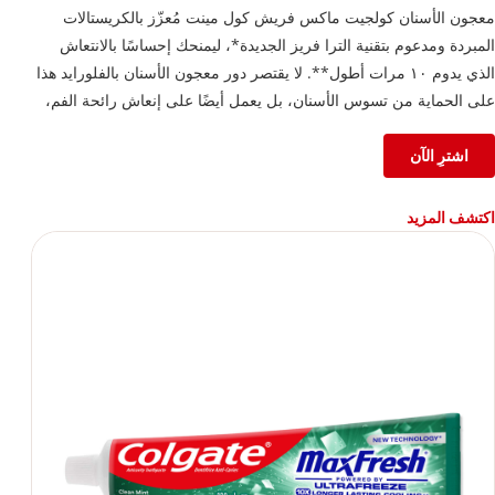
معجون الأسنان كولجيت ماكس فريش كول مينت مُعزّز بالكريستالات
المبردة ومدعوم بتقنية الترا فريز الجديدة*، ليمنحك إحساسًا بالانتعاش
الذي يدوم ١٠ مرات أطول**. لا يقتصر دور معجون الأسنان بالفلورايد هذا
على الحماية من تسوس الأسنان، بل يعمل أيضًا على إنعاش رائحة الفم،
ليترك فمك منتعشًا ومفعمًا بالحيوية.
*تقنية التبريد الجديدة
اشترِ الآن
**مقارنةً بـ معجون الفلورايد العادي من كولجيت
اكتشف المزيد