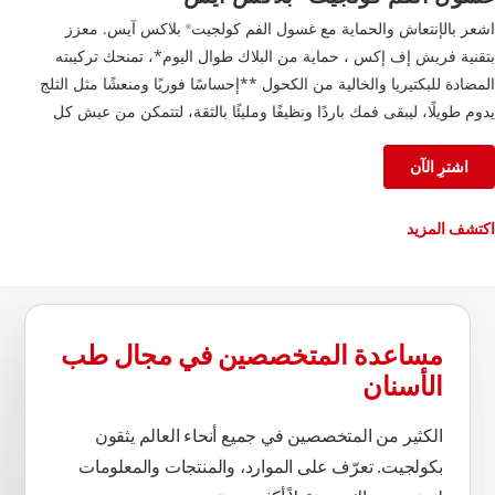
اشعر بالإنتعاش والحماية مع غسول الفم كولجيت
بلاكس آيس. معزز
®
بتقنية فريش إف إكس ، حماية من البلاك طوال اليوم*، تمنحك تركيبته
المضادة للبكتيريا والخالية من الكحول **إحساسًا فوريًا ومنعشًا مثل الثلج
يدوم طويلًا، ليبقى فمك باردًا ونظيفًا ومليئًا بالثقة، لتتمكن من عيش كل
لحظة على أكمل وجه.
اشترِ الآن
اكتشف المزيد
مساعدة المتخصصين في مجال طب
الأسنان
الكثير من المتخصصين في جميع أنحاء العالم يثقون
بكولجيت. تعرّف على الموارد، والمنتجات والمعلومات