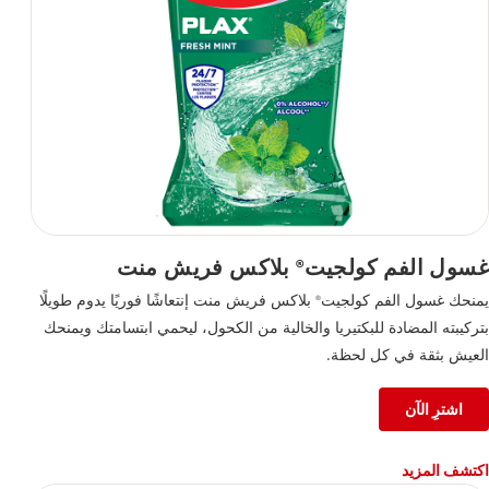
غسول الفم كولجيت
بلاكس فريش منت
®
يمنحك غسول الفم كولجيت
بلاكس فريش منت إنتعاشًا فوريًا يدوم طويلًا
®
بتركيبته المضادة للبكتيريا والخالية من الكحول، ليحمي ابتسامتك ويمنحك
العيش بثقة في كل لحظة.
اشترِ الآن
اكتشف المزيد