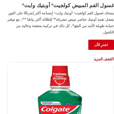
غسول الفم المبيض كولجيت
أوبتيك وايت
®
®
يمنحك غسول الفم كولجيت
أوبتيك وايت
إبتسامة أكثر إشراقًا على الفور
®
®
بفضل تقنية أوبتيك عناصر تبييض مشرقة™ لإطلالة أكثر بياضًا **، مع توفير
حماية طويلة الأمد من البقع*، كل ذلك في تركيبة منعشة وخالية من
الكحول.
اشترِ الآن
اكتشف المزيد