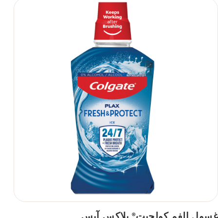
غسول الفم كولجيت
بلاكس آيس
®