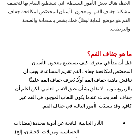
الحظّ، هناك بعض الأمور البسيطة التي تستطيع القيام بها لتخفيف
مشكلة جفاف الفم. ومعجون الأسنان المخصّص لمكافحة جفاف
الفم هو موضع البداية ليظلّ فمك يشعر بالسعادة والصحة
والترطيب.
ما هو جفاف الفم؟
قبل أن نبدأ في معرفة كيف يستطيع معجون الأسنان
المخصّص لمكافحة جفاف الفم تقديم المساعدة، يجب أن
نناقش ماهية جفاف الفم أولًا. يُعرف جفاف الفم علميًّا
بالزيروستوميا. لا تقلق بشأن نطق الاسم العلمي. لكن اعلم أن
جفاف الفم يحدث عندما يكون اللعاب الموجود في الفم غير
كافٍ. وقد تتسبّب الأمور التالية في جفاف الفم:
الآثار الجانبية الناتجة عن أدوية محددة (مضادات
الحساسية ومزيلات الاحتقان، إلخ).