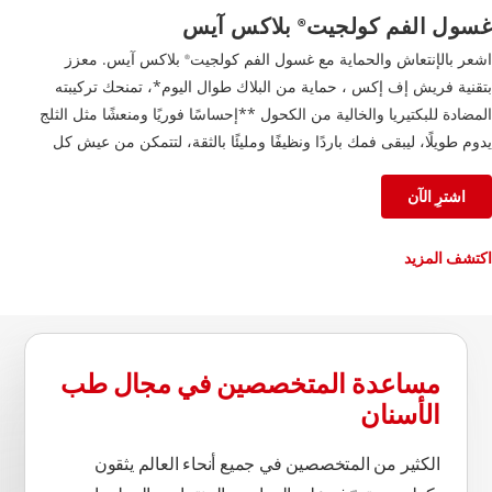
غسول الفم كولجيت
بلاكس آيس
®
اشعر بالإنتعاش والحماية مع غسول الفم كولجيت
بلاكس آيس. معزز
®
بتقنية فريش إف إكس ، حماية من البلاك طوال اليوم*، تمنحك تركيبته
المضادة للبكتيريا والخالية من الكحول **إحساسًا فوريًا ومنعشًا مثل الثلج
يدوم طويلًا، ليبقى فمك باردًا ونظيفًا ومليئًا بالثقة، لتتمكن من عيش كل
لحظة على أكمل وجه.
اشترِ الآن
اكتشف المزيد
مساعدة المتخصصين في مجال طب
الأسنان
الكثير من المتخصصين في جميع أنحاء العالم يثقون