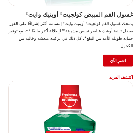
غسول الفم المبيض كولجيت
أوبتيك وايت
®
®
يمنحك غسول الفم كولجيت
أوبتيك وايت
إبتسامة أكثر إشراقًا على الفور
®
®
بفضل تقنية أوبتيك عناصر تبييض مشرقة™ لإطلالة أكثر بياضًا **، مع توفير
حماية طويلة الأمد من البقع*، كل ذلك في تركيبة منعشة وخالية من
الكحول.
اشترِ الآن
اكتشف المزيد