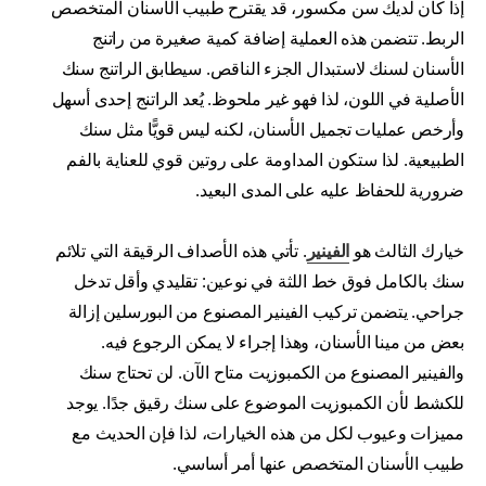
إذا كان لديك سن مكسور، قد يقترح طبيب الأسنان المتخصص
الربط. تتضمن هذه العملية إضافة كمية صغيرة من راتنج
الأسنان لسنك لاستبدال الجزء الناقص. سيطابق الراتنج سنك
الأصلية في اللون، لذا فهو غير ملحوظ. يُعد الراتنج إحدى أسهل
وأرخص عمليات تجميل الأسنان، لكنه ليس قويًّا مثل سنك
الطبيعية. لذا ستكون المداومة على روتين قوي للعناية بالفم
ضرورية للحفاظ عليه على المدى البعيد.
خيارك الثالث هو
الفينير
. تأتي هذه الأصداف الرقيقة التي تلائم
سنك بالكامل فوق خط اللثة في نوعين: تقليدي وأقل تدخل
جراحي. يتضمن تركيب الفينير المصنوع من البورسلين إزالة
بعض من مينا الأسنان، وهذا إجراء لا يمكن الرجوع فيه.
والفينير المصنوع من الكمبوزيت متاح الآن. لن تحتاج سنك
للكشط لأن الكمبوزيت الموضوع على سنك رقيق جدًا. يوجد
مميزات وعيوب لكل من هذه الخيارات، لذا فإن الحديث مع
طبيب الأسنان المتخصص عنها أمر أساسي.