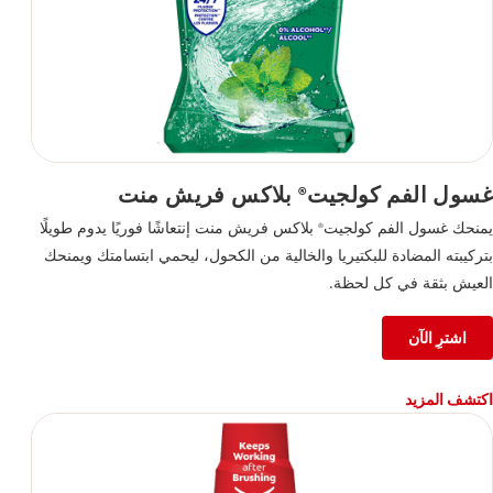
غسول الفم كولجيت
بلاكس فريش منت
®
يمنحك غسول الفم كولجيت
بلاكس فريش منت إنتعاشًا فوريًا يدوم طويلًا
®
بتركيبته المضادة للبكتيريا والخالية من الكحول، ليحمي ابتسامتك ويمنحك
العيش بثقة في كل لحظة.
اشترِ الآن
اكتشف المزيد