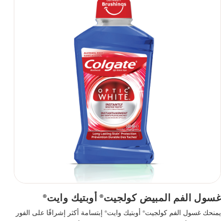
غسول الفم المبيض كولجيت
أوبتيك وايت
®
®
يمنحك غسول الفم كولجيت
أوبتيك وايت
إبتسامة أكثر إشراقًا على الفور
®
®