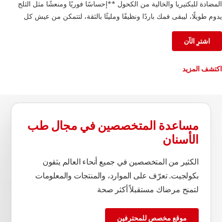
المضادة للبكتيريا والخالية من الكحول **إحساسًا فوريًا ومنعشًا مثل الثلج
يدوم طويلًا، ليبقى فمك باردًا ونظيفًا ومليئًا بالثقة، لتتمكن من عيش كل
لحظة على أكمل وجه.
اشترِ الآن
اكتشف المزيد
مساعدة المتخصصين في مجال طب
الأسنان
الكثير من المتخصصين في جميع أنحاء العالم يثقون
بكولجيت. تعرّف على الموارد، والمنتجات والمعلومات
لتمنح مرضاك مستقبلاً أكثر صحة
موقع مخصص للمحترفين