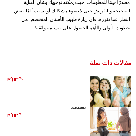
مصدرًا قيمًا للمعلومات! حيث يمكنه توجيهك بشأن العناية
الصحيحة والتفريش حتى لا تسوء مشكلتك أو تسبب ألمًا. بغض
النظر عما تقرره، فإن زيارة طبيب الأسنان المتخصص هي
خطوتك الأولى والأهم للحصول على ابتسامة واثقة!
مقالات ذات صلة
هل العلكة مفيدة لأسنانك؟
اقرأ المزيد
مشروبات صحية بديلة للمشروبات الغازية
لأطفالك
اقرأ المزيد
الأغذية الصحية للأطفال: تقليل تناول