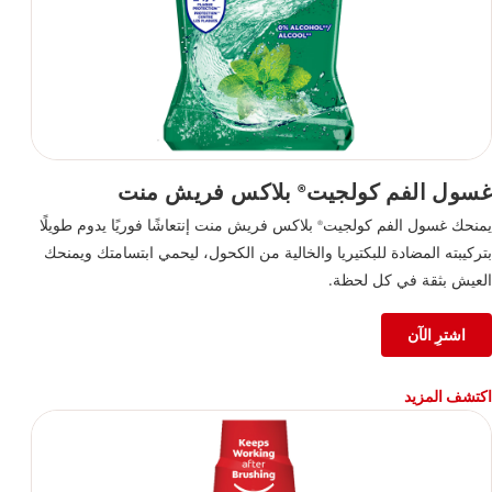
غسول الفم كولجيت
بلاكس فريش منت
®
يمنحك غسول الفم كولجيت
بلاكس فريش منت إنتعاشًا فوريًا يدوم طويلًا
®
بتركيبته المضادة للبكتيريا والخالية من الكحول، ليحمي ابتسامتك ويمنحك
العيش بثقة في كل لحظة.
اشترِ الآن
اكتشف المزيد