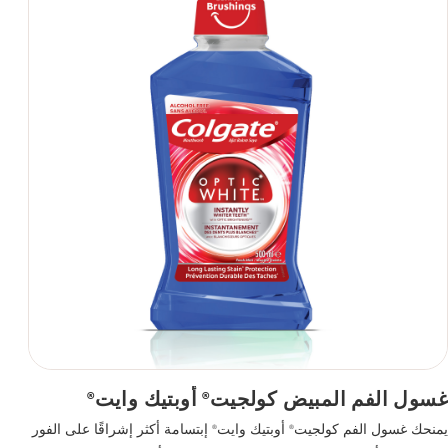
غسول الفم المبيض كولجيت
أوبتيك وايت
®
®
يمنحك غسول الفم كولجيت
أوبتيك وايت
إبتسامة أكثر إشراقًا على الفور
®
®