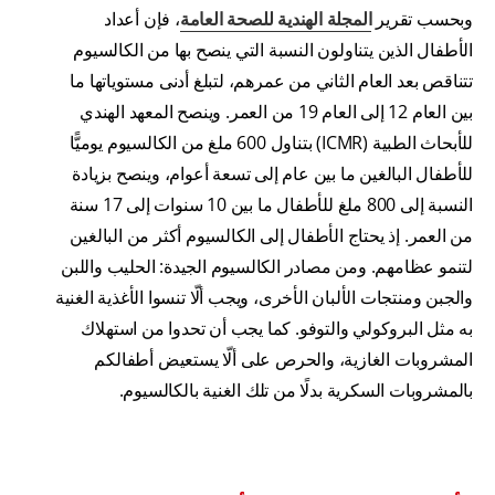
وبحسب تقرير
المجلة الهندية للصحة العامة
، فإن أعداد
الأطفال الذين يتناولون النسبة التي ينصح بها من الكالسيوم
تتناقص بعد العام الثاني من عمرهم، لتبلغ أدنى مستوياتها ما
بين العام 12 إلى العام 19 من العمر. وينصح المعهد الهندي
للأبحاث الطبية (ICMR) بتناول 600 ملغ من الكالسيوم يوميًّا
للأطفال البالغين ما بين عام إلى تسعة أعوام، وينصح بزيادة
النسبة إلى 800 ملغ للأطفال ما بين 10 سنوات إلى 17 سنة
من العمر. إذ يحتاج الأطفال إلى الكالسيوم أكثر من البالغين
لتنمو عظامهم. ومن مصادر الكالسيوم الجيدة: الحليب واللبن
والجبن ومنتجات الألبان الأخرى، ويجب ألّا تنسوا الأغذية الغنية
به مثل البروكولي والتوفو. كما يجب أن تحدوا من استهلاك
المشروبات الغازية، والحرص على ألّا يستعيض أطفالكم
بالمشروبات السكرية بدلًا من تلك الغنية بالكالسيوم.