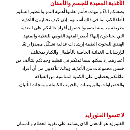
الأغذية المفيدة للجسم والأسنان
بصفتكم آباءً وأمهات فأنتم تعلموا أهمية النمو والتطور السليم
لأطفالكم، بما في ذلك أسنانهم. إذن كيف تختارون الأغذية
بطريقة مناسبة لتضمنوا حصول أفراد عائلتكم على التغذية
التي يحتاجون إليها؟ أصدر
المعهد القومي للتغذية والمعهد
الهندي
للبحوث الطبية
إرشادات غذائية تشكّل مصدرًا رائعًا
للإرشادات الغذائية الخاصة بالأطفال والكبار بمختلف
أعمارهم. إذ يمكنها مساعدتكم في تنظيم وجباتكم لتتألف من
خمس مجموعات من الأغذية، وبذلك تتأكدون من أن أفراد
عائلتكم يحصلون على الكمية المناسبة من الفواكه
والخضراوات والبروتينات والحبوب الكاملة ومنتجات الألبان.
لا تنسوا الفلورايد
الفلورايد هو المعدن الذي يساعد على تقوية العظام والأسنان.