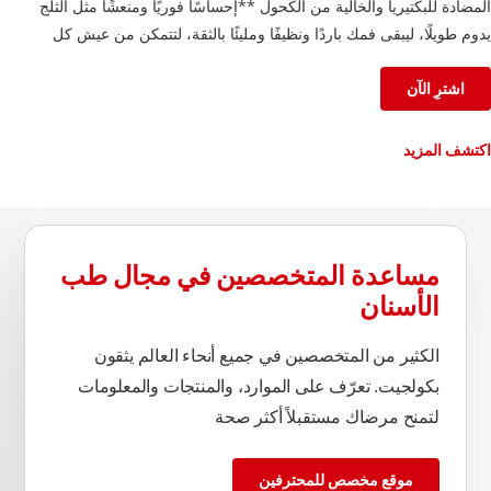
المضادة للبكتيريا والخالية من الكحول **إحساسًا فوريًا ومنعشًا مثل الثلج
يدوم طويلًا، ليبقى فمك باردًا ونظيفًا ومليئًا بالثقة، لتتمكن من عيش كل
لحظة على أكمل وجه.
اشترِ الآن
اكتشف المزيد
مساعدة المتخصصين في مجال طب
الأسنان
الكثير من المتخصصين في جميع أنحاء العالم يثقون
بكولجيت. تعرّف على الموارد، والمنتجات والمعلومات
لتمنح مرضاك مستقبلاً أكثر صحة
موقع مخصص للمحترفين