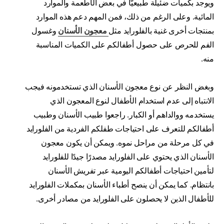
ويوجد بكميات ضئيلة طبيعيًّا في بعض الأطعمة والموارد
المائية. وعلى الرغم من ذلك، فمن المهم دعم هذه الموارد
بمنتجات أخرى غنية بالفلورايد مثل
معجون الأسنان
وغسول
الفم للحرص على حصول أطفالكم على الكميات المناسبة
منه.
وبغض النظر عن نوع معجون الأسنان الذي تستخدمونه فيجب
الانتباه إلى عدم استخدام الأطفال لنوع المعجون الذي
يستخدمه ووالداهم أو الكبار. راجعوا طبيب الأسنان وطبيب
أطفالكم للتعرف على احتياجات طفلكم الفردية من الفلورايد
في كل مرحلة من مراحل نموه. ويمكن أن يكون معجون
الأسنان الذي يحتوي على الفلورايد مصدرًا جيدًا للفلورايد
لتأمين احتياجات أطفالكم اليومية عبر تفريش الأسنان
بانتظام. كما يمكن أن ينصح أطباء الأسنان بمكملات الفلورايد
للأطفال الذين لا يحصلون على الفلورايد من مصادر أخرى.