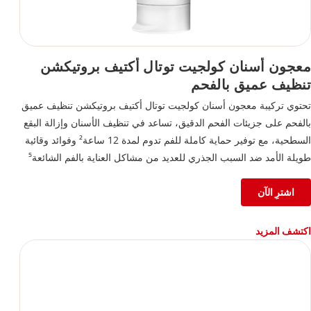
معجون أسنان كولجيت توتال أكتيف بروتيكشن
تنظيف عميق بالفحم
تحتوي تركيبة معجون أسنان كولجيت توتال أكتيف بروتيكشن تنظيف عميق
بالفحم على جزيئات الفحم الدقيق، تساعد في تنظيف الأسنان وإزالة البقع
السطحية، مع توفير حماية كاملة للفم تدوم لمدة 12 ساعة² وفوائد وقائية
طويلة الأمد ضد السبب الجذري للعديد من مشاكل العناية بالفم الشائعة⁵
²بعد 4 أسابيع من الاستخدام المستمر
اشترِ الآن
⁵تقليل طبقة البلاك مقارنةً بأي معجون أسنان بالفلورايد، مع الاستخدام
المستمر لمدة 3 أشهر
اكتشف المزيد