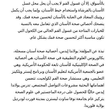
بالأسواق، إلا أن غسول الفم لا يجب أن يحل محل غسل
الأسنان بالفرشاة واستخدام خيط الأسنان، وإنما يجب أن يكمل
روتينك المعتاد في العناية بالأسنان لتحسين صحة فمك. وقد
ينصحك أخصائي صحة الأسنان الذي تتعامل معه بالنسبة
للخيارات المتاحة من غسول الفم الخالي من الكحول التي
تكون مناسبة أكثر لتحسين صحة فمك بشكل عام.
نبذة عن المؤلفة: يولاندا إيدس، أخصائية صحة أسنان مسجلة،
بكالوريوس العلوم التطبيقية في صحة الأسنان، هي أخصائية
في الصحة الإكلينيكية للأسنان تابعة للحكومة الأمريكية. وهي
عضو بالجمعية الأمريكية لتعليم الأسنان وبرنامج إيستر ويلكينز
التعليمي، وهي مستشار صحة الفم لكولجيت. تتضمن
اهتماماتها البحثية مشروعات التواصل المجتمعي. تدرس يولاندا
إيدس حاليًّا للحصول على درجة الماجستير في علوم الصحة
بتركيز عام بجامعة نوفا ساوث ليسترن بمدينة فورت لودرديل
بولاية فلوريدا.