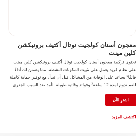
معجون أسنان كولجيت توتال أكتيف بروتيكشن
كلين مينت
تحتوي تركيبة معجون أسنان كولجيت توتال أكتيف بروتيكشن كلين مينت
على نظام فريد يعمل على تثبيت المكونات النشطة، مما يضمن لك أداءً
فائقًا⁵ يساعد على الوقاية من المشاكل قبل أن تبدأ، مع توفير حماية كاملة
للفم تدوم لمدة 12 ساعة² وفوائد وقائية طويلة الأمد ضد السبب الجذري
للعديد من مشاكل العناية بالفم الشائعة⁵
اشترِ الآن
²بعد 4 أسابيع من الاستخدام المستمر
⁵تقليل طبقة البلاك مقارنةً بأي معجون أسنان بالفلورايد، مع الاستخدام
اكتشف المزيد
المستمر لمدة 3 أشهر