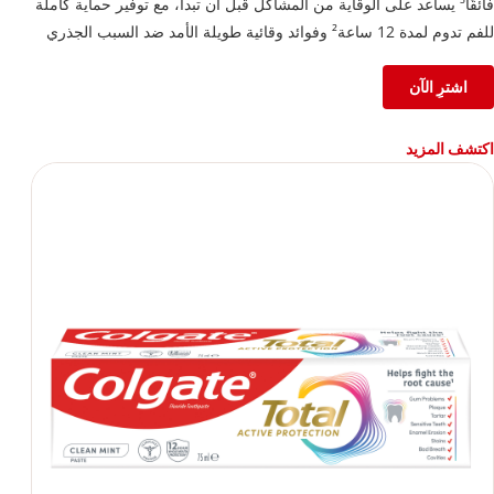
فائقًا⁵ يساعد على الوقاية من المشاكل قبل أن تبدأ، مع توفير حماية كاملة
للفم تدوم لمدة 12 ساعة² وفوائد وقائية طويلة الأمد ضد السبب الجذري
للعديد من مشاكل العناية بالفم الشائعة⁵
²بعد 4 أسابيع من الاستخدام المستمر
اشترِ الآن
⁵تقليل طبقة البلاك مقارنةً بأي معجون أسنان بالفلورايد، مع الاستخدام
المستمر لمدة 3 أشهر
اكتشف المزيد