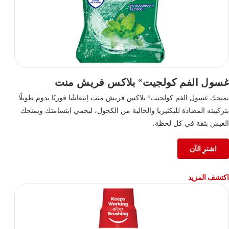
غسول الفم كولجيت
بلاكس فريش منت
®
يمنحك غسول الفم كولجيت
بلاكس فريش منت إنتعاشًا فوريًا يدوم طويلًا
®
بتركيبته المضادة للبكتيريا والخالية من الكحول، ليحمي ابتسامتك ويمنحك
العيش بثقة في كل لحظة.
اشترِ الآن
اكتشف المزيد