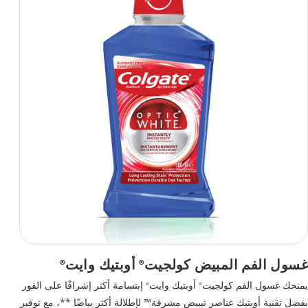
غسول الفم المبيض كولجيت
أوبتيك وايت
®
®
يمنحك غسول الفم كولجيت
أوبتيك وايت
إبتسامة أكثر إشراقًا على الفور
®
®
بفضل تقنية أوبتيك عناصر تبييض مشرقة™ لإطلالة أكثر بياضًا **، مع توفير