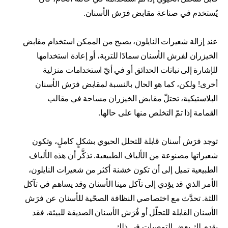
يُستخدم في صناعة مقابض فرَش الأسنان.
عند إزالة شعيرات النايلون، يصبح من الممكن استخدام مقابض
الخيزران لفرش الأسنان سمادًا للتربة، أو إعادة استخدامها
للإشارة إلى نباتات الحدائق أو في أيّ استخدامات منزلية
أخرى! ولكن، كما هو الحال بالنسبة لمقابض فرَش الأسنان
البلاستيكية، تحتلّ مقابض الخيزران مساحة في مقالب
القمامة إذا تمّ التخلص منها على حالها.
توجد فرَش أسنان قابلة للتحلل الحيوي بشكلٍ كاملٍ، وتكون
شعيراتها مصنوعة من الألياف الطبيعية. تذكَّر أن هذه الألياف
الطبيعية تميل إلى أن تكون خشنة أكثر من شعيرات النايلون،
الأمر الذي قد يؤدي إلى تآكل مينا الأسنان وقد يساهم في تآكل
اللثة. تحدَّث مع اختصاصي النظافة الصحّية للأسنان عن فرَش
الأسنان القابلة للتحلّل أو فُرَش الأسنان الصديقة للبيئة، فقد
يقدم لك بعض التوصيات في ذلك.