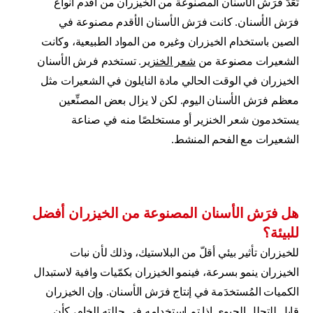
تُعَدّ فرَش الأسنان المصنوعة من الخيزران من أقدم أنواع
فرَش الأسنان. كانت فرَش الأسنان الأقدم مصنوعة في
الصين باستخدام الخيزران وغيره من المواد الطبيعية، وكانت
الشعيرات مصنوعة من
شعر الخنزير
. تستخدم فرش الأسنان
الخيزران في الوقت الحالي مادة النايلون في الشعيرات مثل
معظم فرَش الأسنان اليوم. لكن لا يزال بعض المصنِّعين
يستخدمون شعر الخنزير أو مستخلصًا منه في صناعة
الشعيرات مع الفحم المنشط.
هل فرَش الأسنان المصنوعة من الخيزران أفضل
للبيئة؟
للخيزران تأثير بيئي أقلّ من البلاستيك، وذلك لأن نبات
الخيزران ينمو بسرعة، فينمو الخيزران بكمّيات وافية لاستبدال
الكميات المُستخدَمة في إنتاج فرَش الأسنان. وإن الخيزران
قابل للتحلل الحيوي إذا تم استخدامه في حالته الخام، كأن