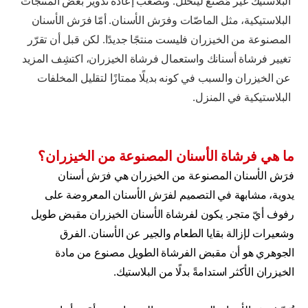
البلاستيك غير مُصنَّع ليتحلّل. وتصعب إعادة تدوير بعض المنتجات
البلاستيكية، مثل الماصّات وفرَش الأسنان. أمّا فرَش الأسنان
المصنوعة من الخيزران فليست منتجًا جديدًا. لكن قبل أن تقرّر
تغيير فرشاة أسنانك واستعمال فرشاة الخيزران، اكتشِف المزيد
عن الخيزران والسبب في كونه بديلًا ممتازًا لتقليل المخلفات
البلاستيكية في المنزل.
ما هي فرشاة الأسنان المصنوعة من الخيزران؟
فرَش الأسنان المصنوعة من الخيزران هي فرَش أسنان
يدوية، مشابهة في التصميم لفرَش الأسنان المعروضة على
رفوف أيّ متجر. يكون لفرشاة الأسنان الخيزران مقبض طويل
وشعيرات لإزالة بقايا الطعام والجير عن الأسنان. الفرق
الجوهري هو أن مقبض الفرشاة الطويل مصنوع من مادة
الخيزران الأكثر استدامةً بدلًا من البلاستيك.