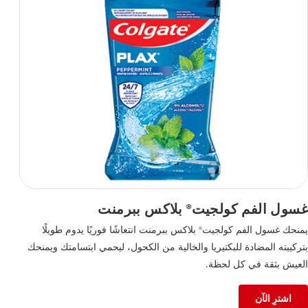
غسول الفم كولجيت
بلاكس ببرمنت
®
يمنحك غسول الفم كولجيت
بلاكس ببرمنت انتعاشًا فوريًا يدوم طويلًا
®
بتركيبته المضادة للبكتيريا والخالية من الكحول، ليحمي ابتسامتك ويمنحك
العيش بثقة في كل لحظة.
اشترِ الآن