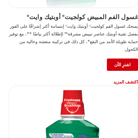
غسول الفم المبيض كولجيت
أوبتيك وايت
®
®
يمنحك غسول الفم كولجيت
أوبتيك وايت
إبتسامة أكثر إشراقًا على الفور
®
®
بفضل تقنية أوبتيك عناصر تبييض مشرقة™ لإطلالة أكثر بياضًا **، مع توفير
حماية طويلة الأمد من البقع*، كل ذلك في تركيبة منعشة وخالية من
الكحول.
اشترِ الآن
اكتشف المزيد