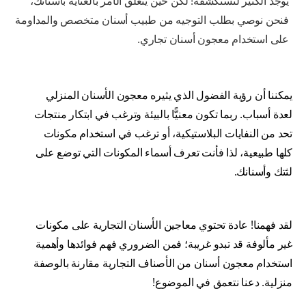
يوجد الكثير لتستكشفه! لكن حين يتعلق الأمر بالعناية بأسنانك،
فنحن نوصي بطلب التوجيه من طبيب أسنان متخصص والمداومة
على استخدام معجون أسنان تجاري.
يمكننا أن رؤية الفضول الذي يثيره معجون الأسنان المنزلي
لعدة أسباب. ربما تكون معنيًّا بالبيئة وترغب في ابتكار منتجات
تحد من النفايات البلاستيكية، أو ترغب في استخدام مكونات
كلها طبيعية، لذا فأنت تعرف أسماء المكونات التي توضع على
لثتك وأسنانك.
لقد فهمنا! عادة تحتوي معاجين الأسنان التجارية على مكونات
غير مألوفة قد تبدو غريبة؛ فمن الضروري فهم فوائدها وأهمية
استخدام معجون أسنان من الأصناف التجارية مقارنة بالوصفة
منزلية. دعنا نتعمق في الموضوع!