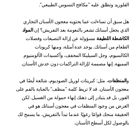
الفلوريد وتطلق عليه "مكافح التسوس الطبيعي".
هل سبق أن تساءلت عما يحتويه معجون الأسنان التجاري
الذي يجعل أسنانك تشعر بالنعومة بعد التفريش؟ إن
المواد
الكاشطة اللطيفة
مسؤولة عن إزالة التصبغات وفضلات
الطعام من أسنانك. يوجد عدة أمثلة، ومنها كربونات
الكالسيوم، وجل السيليكا المجفف، وأكسيدات الألومنيوم
المميهة. إنها مصممة لإزالة التراكمات دون خدش الأسنان.
و
المنظفات
، مثل: كبريتات لوريل الصوديوم، شائعة أيضًا في
معجون الأسنان. قد لا تربط كلمة "منظف" بالعناية بالفم على
الفور، بل قد يتبادر إلى ذهنك إنهاء حمولة من الغسيل. لكن
الغرض من وجود المنظفات في معجون أسنانك هو في
الحقيقة منحك قوامًا رغويًا عندما تبدأ بالتفريش، ما يسمح لك
بالوصول لكل أسطح الأسنان.