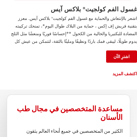
غسول الفم كولجيت
بلاكس آيس
®
اشعر بالإنتعاش والحماية مع غسول الفم كولجيت
بلاكس آيس. معزز
®
بتقنية فريش إف إكس ، حماية من البلاك طوال اليوم*، تمنحك تركيبته
المضادة للبكتيريا والخالية من الكحول **إحساسًا فوريًا ومنعشًا مثل الثلج
يدوم طويلًا، ليبقى فمك باردًا ونظيفًا ومليئًا بالثقة، لتتمكن من عيش كل
لحظة على أكمل وجه.
اشترِ الآن
اكتشف المزيد
مساعدة المتخصصين في مجال طب
الأسنان
الكثير من المتخصصين في جميع أنحاء العالم يثقون