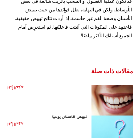
قد تكون عملية الغسول أو السحب بالزيت شائعة في بعض
الأوساط، ولكن في النهاية، تظل فوائدها من حيث تببيض
الأسنان وصحة الفم غير حاسمة. إذا أردت نتائج تبييض حقيقية،
فاعتمِد على المكونات التي أثبتت فاعليّتها. ثم استعرِض أمام
الجميع أسنانك الأكثر بياضًا!
مقالات ذات صلة
تطور الفحم
اقرأ المزيد
أساسيات معاجين الأسنان المبيّضة: أساسيات
تبييض الأسنان يوميًّا
اقرأ المزيد