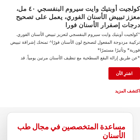
كولجيت أوبتيك وايت سيروم البنفسجي ٤٠ مل،
معزز تبييض الأسنان الفوري، يعمل على تصحيح
درجات إصفرار الأسنان فورا
"كولجيت أوبتيك وايت سيروم البنفسجي لتعزيز تبييض الأسنان الفوري.
تركيبة مزدوجة المفعول لتصحيح لون الأسنان فورًا^ تمنحك إشراقة تبييض
فورية* وتأثيرًا مستمرًا*
*عن طريق إزالة البقع السطحية مع تنظيف الأسنان مرتين يومياً. قد
تختلف النتائج من شخص لآخر.
^التأثير مؤقت."
اشترِ الآن
اكتشف المزيد
مساعدة المتخصصين في مجال طب
الأسنان