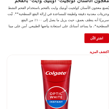
معجون الأسنان كولجيت
أوبتيك وايت
بالفحم
يُصنع معجون الأسنان كولجيت أوبتيك وايت بالفحم باستخدام الفحم النشط
وجزيئات معدنية دقيقة ولطيفة للمساعدة في إزالة البقع السطحية**. ثَبُت
سريريًا أنه ينظف بعمق، حيث يزيل ما يصل إلى ١٠٠٪ من البقع
السطحية*، ما يساعد أسنانك على استعادة بياضها الطبيعي. آمن على مينا
الأسنان ومثالي للاستخدام اليومي، كما أن هذا المعجون يمنحك ابتسامة
أكثر بياضًا وانتعاشًا مع كل مرة تنظف فيها أسنانك.
اشترِ الآن
*بعد أسبوعين من الاستخدام مرتين يوميًا
**يُستخدم وفق التعليمات لإزالة البقع السطحية فقط.
اكتشف المزيد