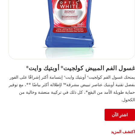
غسول الفم المبيض كولجيت
أوبتيك وايت
®
®
يمنحك غسول الفم كولجيت
أوبتيك وايت
إبتسامة أكثر إشراقًا على الفور
®
®
بفضل تقنية أوبتيك عناصر تبييض مشرقة™ لإطلالة أكثر بياضًا **، مع توفير
حماية طويلة الأمد من البقع*، كل ذلك في تركيبة منعشة وخالية من
الكحول.
اشترِ الآن
اكتشف المزيد