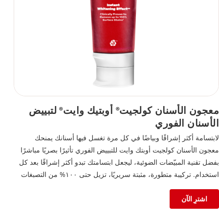
معجون الأسنان كولجيت
أوبتيك وايت
لتبييض
®
®
الأسنان الفوري
لابتسامة أكثر إشراقًا وبياضًا في كل مرة تغسل فيها أسنانك يمنحك
معجون الأسنان كولجيت أوبتك وايت للتبييض الفوري تأثيرًا بصريًا مباشرًا
بفضل تقنية المبيّضات الضوئية، ليجعل ابتسامتك تبدو أكثر إشراقًا بعد كل
استخدام. تركيبة متطورة، مثبتة سريريًا، تزيل حتى ١٠٠% من التصبغات
السطحية عند استخدام المعجون بانتظام مرتين يوميًا، وتُظهر نتائج واضحة
في غضون أسبوعين. تركيبة الفلورايد الآمنة على المينا لا تكتفي بتقوية
اشترِ الآن
الأسنان، بل توفر أيضًا حماية فعالة من التسوّس، لتحافظ على صحة فمك