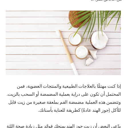
للمحترفين
الولايات المتحدة (الإنجليزية)
إذا كنت مهتمًّا بالعلاجات الطبيعية والمنتجات العضوية، فمن
المحتمل أن تكون على دراية بعملية المضمضة أو السحب بالزيت.
وتتضمن هذه العملية مضمضة الفم بملعقة صغيرة من زيت قابل
للأكل (جوز الهند عادةً) كطريقة للعناية بأسنانك.
يدّعي البعض أن زيت جوز الهند يمنحك فوائد مثل زيادة صحة اللثة