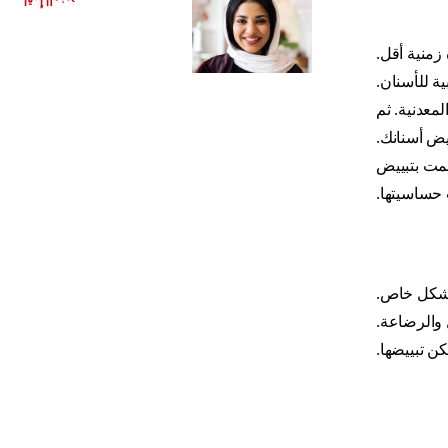
اقرأ المزيد
زمنية أقل.
ة للأسنان.
معدنية. ثم
يض أسنانك.
ييض. سوف تقل الحساسية خلال 24 ساعة. وكلما قمت بتبييض
 حساسيتها.
 بشكل خاص.
والرضاعة.
كن تبييضها.