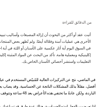
من الدقائق للقراءة
أثبت عقد أو أكثر من البحوث أن إزالة المصبغات وأساليب تبيي
الأخرى هي عمليات آمنة وفعّالة أيضًا. ولم تُظهر بعض المنتجا
في السوق اليوم أية آثار عكسية على الأسنان أو اللثة في أية ا
إكلينيكية ومعملية هامة. تأكد من البحث عن المواد المثبتة إكلينيكي
التعليمات واستشر أخصائي الأسنان الخاص بك.
في الماضي، نتج عن التركيزات العالية للمُبيّض المستخدم في عيا
أفضل، مقللاً بذلك المشكلات الناتجة عن الحساسية. وقد يصاب ب
الباردة، ولكن عادةً ما تختفي هذه الأعراض بعد 48 ساعة وتتوقف تمامًا عند توقف العلاج.
إذا تعرضت بالفعل لهذه الحساسية، هناك عدة طرق قد تساعدك عل