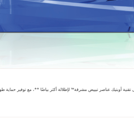
 تقنية أوبتيك عناصر تبييض مشرقة™ لإطلالة أكثر بياضًا **، مع توفير حماية ط