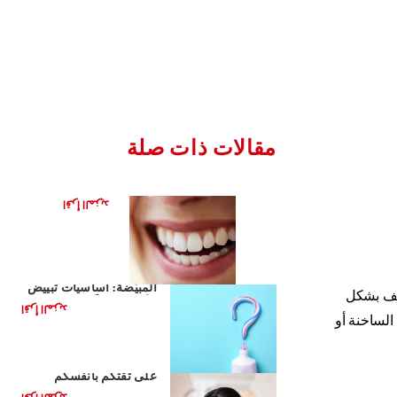
مقالات ذات صلة
تطور الفحم
اقرأ المزيد
أساسيات معاجين الأسنان
المبيّضة: أساسيات تبييض
خفف بشكل
الأسنان يوميًّا
اقرأ المزيد
الساخنة أو
دور ابتسامتكم في التأثير
على ثقتكم بأنفسكم