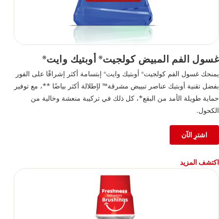
غسول الفم المبيض كولجيت
أوبتيك وايت
®
®
يمنحك غسول الفم كولجيت
أوبتيك وايت
إبتسامة أكثر إشراقًا على الفور
®
®
بفضل تقنية أوبتيك عناصر تبييض مشرقة™ لإطلالة أكثر بياضًا **، مع توفير
حماية طويلة الأمد من البقع*، كل ذلك في تركيبة منعشة وخالية من
الكحول.
اشترِ الآن
اكتشف المزيد