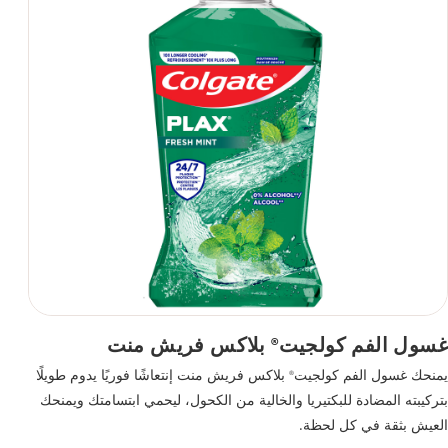
غسول الفم كولجيت
بلاكس فريش منت
®
يمنحك غسول الفم كولجيت
بلاكس فريش منت إنتعاشًا فوريًا يدوم طويلًا
®
بتركيبته المضادة للبكتيريا والخالية من الكحول، ليحمي ابتسامتك ويمنحك
العيش بثقة في كل لحظة.