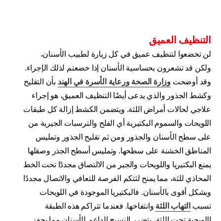
التنظيف العميق
لن تخضعوا لتنظيف عميق في كل زيارة لطبيب الأسنان،
ولكن قد تشعرون بحساسية الأسنان إذا خضعتم لذلك الإجراء.
وقد أوضحت
وزارة الصحة ورعاية الأسرة في الهند
بأن التقليح
وكشط الجذور والذي يدعى أيضًا التنظيف العميق، هو إجراء
علاجي لحالات أمراض اللثة. ويتضمن الكشط إزالة كل طبقات
اللويحات والسموم البكتيرية أي القلح والترسبات الجيرية من
على سطح الأسنان والجذور ومن ثم تقليح الجذور وتمليس
المناطق الخشنة على سطحها. وتمليس أسطح الجذر وصقلها
يمنع البكتيريا واللويحات والجير من الالتصاق مجددًا تحت الخط
المحاذي للثة، مما يمنح لثتكم الفرصة للتعافي والاتصال مجددًا
وبشكل أقوى بالأسنان. فالبكتيريا الموجودة في اللويحات
تسبب
التهاب اللثة
وانتفاخها. فعندما تتراكم هذه الطبقة
اللويحية تحت اللثة، يتضرر النسيج الداعم للأسنان مما يحفز