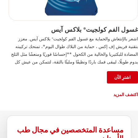
غسول الفم كولجيت
بلاكس آيس
®
اشعر بالإنتعاش والحماية مع غسول الفم كولجيت
بلاكس آيس. معزز
®
بتقنية فريش إف إكس ، حماية من البلاك طوال اليوم*، تمنحك تركيبته
المضادة للبكتيريا والخالية من الكحول **إحساسًا فوريًا ومنعشًا مثل الثلج
يدوم طويلًا، ليبقى فمك باردًا ونظيفًا ومليئًا بالثقة، لتتمكن من عيش كل
لحظة على أكمل وجه.
اشترِ الآن
اكتشف المزيد
مساعدة المتخصصين في مجال طب