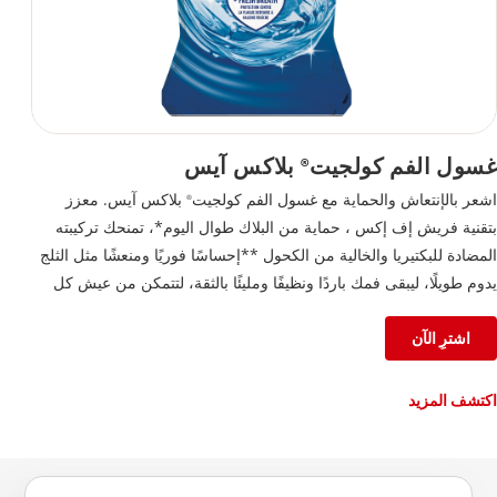
غسول الفم كولجيت
بلاكس آيس
®
اشعر بالإنتعاش والحماية مع غسول الفم كولجيت
بلاكس آيس. معزز
®
بتقنية فريش إف إكس ، حماية من البلاك طوال اليوم*، تمنحك تركيبته
المضادة للبكتيريا والخالية من الكحول **إحساسًا فوريًا ومنعشًا مثل الثلج
يدوم طويلًا، ليبقى فمك باردًا ونظيفًا ومليئًا بالثقة، لتتمكن من عيش كل
لحظة على أكمل وجه.
اشترِ الآن
اكتشف المزيد