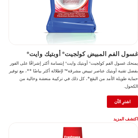
غسول الفم المبيض كولجيت
أوبتيك وايت
®
®
يمنحك غسول الفم كولجيت
أوبتيك وايت
إبتسامة أكثر إشراقًا على الفور
®
®
بفضل تقنية أوبتيك عناصر تبييض مشرقة™ لإطلالة أكثر بياضًا **، مع توفير
حماية طويلة الأمد من البقع*، كل ذلك في تركيبة منعشة وخالية من
الكحول.
اشترِ الآن
اكتشف المزيد